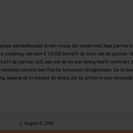
e enige aandeelhouder is een vrouw, die samen met haar partner b
te vordering van ruim € 74.000 betreft de zoon van de partner. H
reft de partner zelf, aan wie de bv een lening heeft verstrekt
 verklaren slechts een fractie te kunnen terugbetalen. De bv bo
ng, waarna de bv besluit de lening om te zetten in een vergoedin
emaakt dat er reden is om de vordering op de zoon juist in 2020
unnen terugbetalen. Sterker nog: in 2022 betaalt hij alsnog bijna 
niet uitleggen.
August 6, 2026