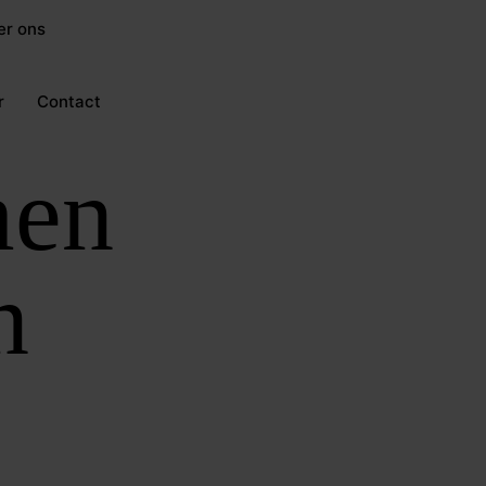
er ons
Word CijferMeester
r
Contact
men
n