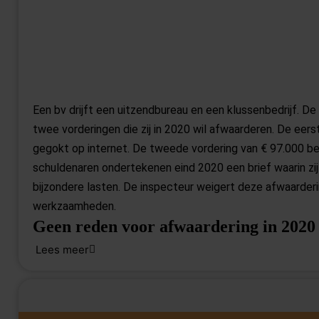
Een bv drijft een uitzendbureau en een klussenbedrijf. D
twee vorderingen die zij in 2020 wil afwaarderen. De eers
gegokt op internet. De tweede vordering van € 97.000 bet
schuldenaren ondertekenen eind 2020 een brief waarin zij
bijzondere lasten. De inspecteur weigert deze afwaarderi
werkzaamheden.
Geen reden voor afwaardering in 2020
De rechtbank oordeelt dat de bv niet aannemelijk heeft g
Lees meer
in loondienst bij de bv en had de vordering in termijnen k
2020 geen afbetalingsregeling is afgesproken, kan de bv 
Omzetting lening ongeloofwaardig