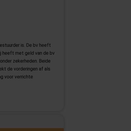
estuurder is. De bv heeft
ij heeft met geld van de bv
 zonder zekerheden. Beide
ekt de vorderingen af als
g voor verrichte
 af te waarderen. De zoon is
€ 50.000 terug. Waarom er in