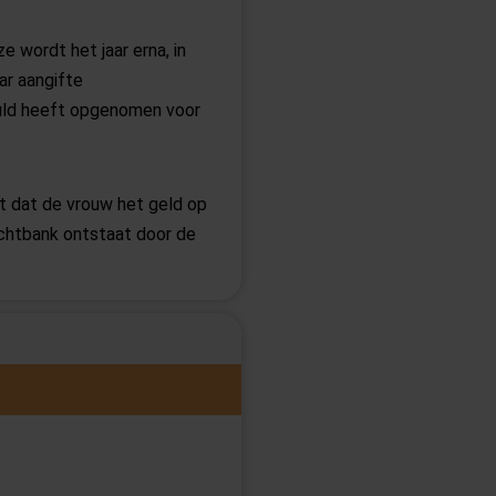
 wordt het jaar erna, in
ar aangifte
chuld heeft opgenomen voor
t dat de vrouw het geld op
chtbank ontstaat door de
delen horen onlosmakelijk