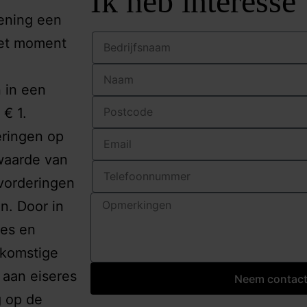
Ik heb interesse
lening een
het moment
 in een
€ 1.
eringen op
waarde van
vorderingen
n. Door in
ies en
ekomstige
 aan eiseres
Neem contact
g op de