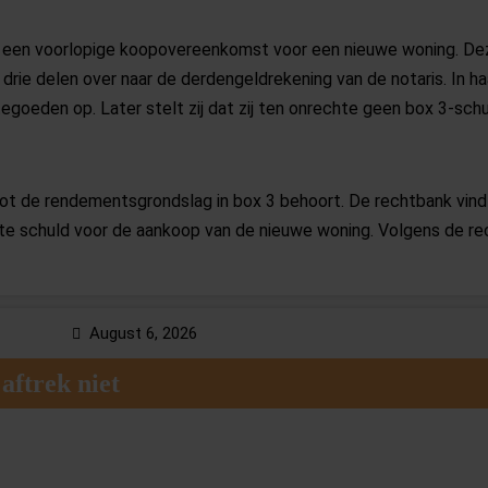
zij een voorlopige koopovereenkomst voor een nieuwe woning. Deze
 drie delen over naar de derdengeldrekening van de notaris. In ha
tegoeden op. Later stelt zij dat zij ten onrechte geen box 3-s
ot de rendementsgrondslag in box 3 behoort. De rechtbank vind
te schuld voor de aankoop van de nieuwe woning. Volgens de re
 maar ook een recht op levering van de woning. Deze twee onder
 daarom niet afzonderlijk als schuld in box 3 worden aangemerkt.
7 | 23-06-2026
August 6, 2026
aftrek niet