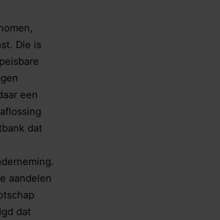
enomen,
t. Die is
opeisbare
ngen
daar een
aflossing
tbank dat
onderneming.
de aandelen
otschap
igd dat