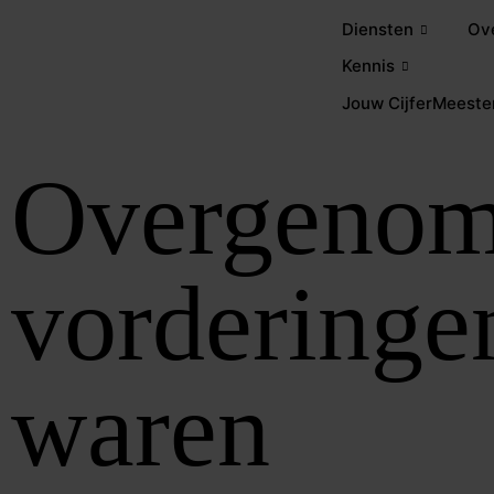
Diensten
Ov
Kennis
Jouw CijferMeeste
Overgeno
vorderinge
waren