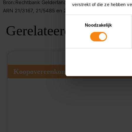
Bron:Rechtbank Gelderland | jurisprudentie | ECLINL
verstrekt of die ze hebben v
ARN 21/3167, 21/5485 en 22/1437 | 04-01-2024
Toestemmingsselectie
Noodzakelijk
Gerelateerde Kennis
Koopovereenkomst nieuwe woning geen