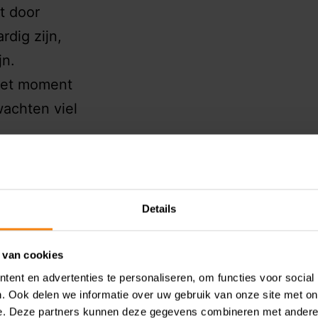
at door
dig zijn,
jn.
 het moment
achten viel
 extern €
e betalen.
fgelost.
Details
en zijn
de
 van cookies
ot haar
ent en advertenties te personaliseren, om functies voor social
. Ook delen we informatie over uw gebruik van onze site met on
e. Deze partners kunnen deze gegevens combineren met andere i