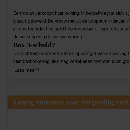
Een vrouw verkoopt haar woning. In hetzelfde jaar sluit 
januari, geleverd. De vrouw maakt de koopsom in januari in
inkomstenbelasting geeft de vrouw bank-, giro- en spaar
de aankoop van de nieuwe woning.
Box 3-schuld?
De rechtbank oordeelt dat de opbrengst van de woning t
haar bankrekening niet mag verrekenen met een even gro
koopovereenkomst niet alleen een betalingsverplichting,
Lees meer
bij elkaar. De verplichting om de koopsom te betalen kan
Bron:Rechtbank Gelderland | jurisprudentie | ECLI:NL:RBGEL:2026:501
Lening omkatten naar vergoeding redt 