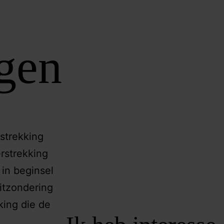
ngen
strekking
erstrekking
 in beginsel
itzondering
king die de