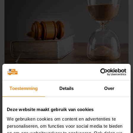
Toestemming
Details
Over
De Belastingdienst kan door het opleggen
van een navorderingsaanslag corrigeren dat
Deze website maakt gebruik van cookies
aanvankelijk te weinig belasting is geheven.
We gebruiken cookies om content en advertenties te
Om te kunnen navorderen moet de
personaliseren, om functies voor social media te bieden
inspecteur beschikken over een nieuw feit