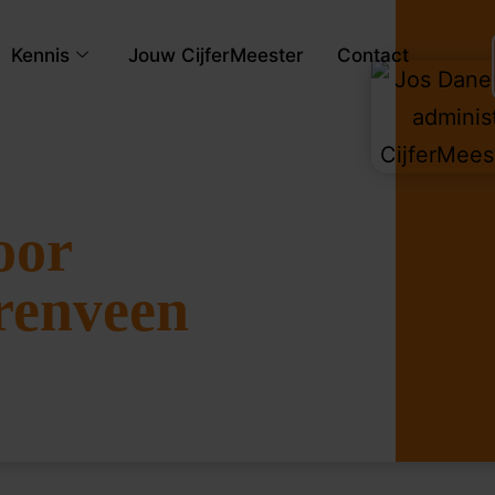
Kennis
Jouw CijferMeester
Contact
oor
renveen