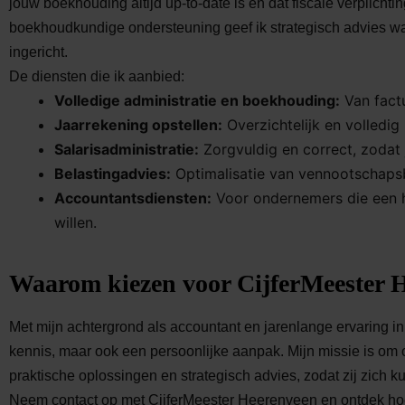
jouw boekhouding altijd up-to-date is en dat fiscale verplich
boekhoudkundige ondersteuning geef ik strategisch advies waa
ingericht.
De diensten die ik aanbied:
Volledige administratie en boekhouding:
Van factu
Jaarrekening opstellen:
Overzichtelijk en volledig i
Salarisadministratie:
Zorgvuldig en correct, zodat 
Belastingadvies:
Optimalisatie van vennootschapsb
Accountantsdiensten:
Voor ondernemers die een h
willen.
Waarom kiezen voor CijferMeester 
Met mijn achtergrond als accountant en jarenlange ervaring in 
kennis, maar ook een persoonlijke aanpak. Mijn missie is o
praktische oplossingen en strategisch advies, zodat zij zich k
Neem contact op met CijferMeester Heerenveen en ontdek hoe 