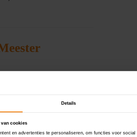
rMeester
Details
 van cookies
lening?
ent en advertenties te personaliseren, om functies voor social
wij nemen zo snel mogelijk contact met je op! We staan klaar om