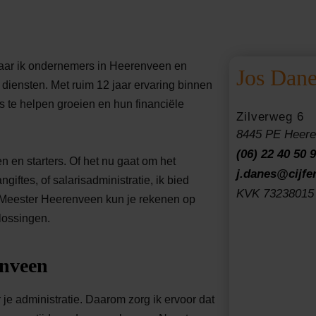
waar ik ondernemers in Heerenveen en
Jos Dane
diensten. Met ruim 12 jaar ervaring binnen
 te helpen groeien en hun financiële
Zilverweg 6
8445 PE Heer
(06) 22 40 50 
n en starters. Of het nu gaat om het
j.danes@cijfe
iftes, of salarisadministratie, ik bied
KVK 73238015
erMeester Heerenveen kun je rekenen op
lossingen.
enveen
je administratie. Daarom zorg ik ervoor dat