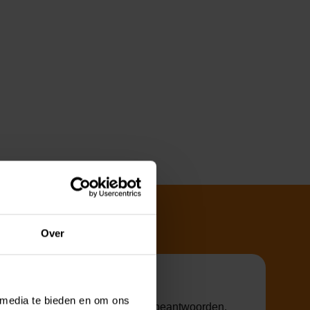
Over
 media te bieden en om ons
 je te helpen en al je vragen te beantwoorden.