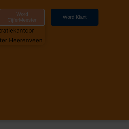
Word
Word Klant
CijferMeester