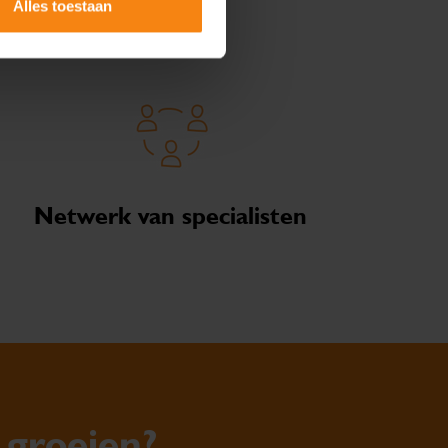
Alles toestaan
Netwerk van specialisten
 groeien?