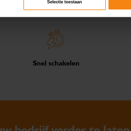
Selectie toestaan
Snel schakelen
w bedrijf verder te laten