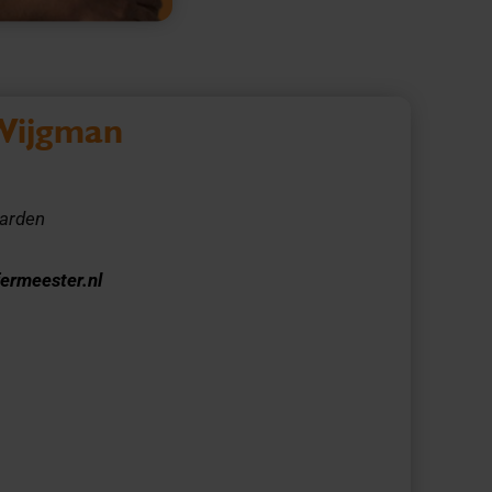
Wijgman
arden
1
ermeester.nl