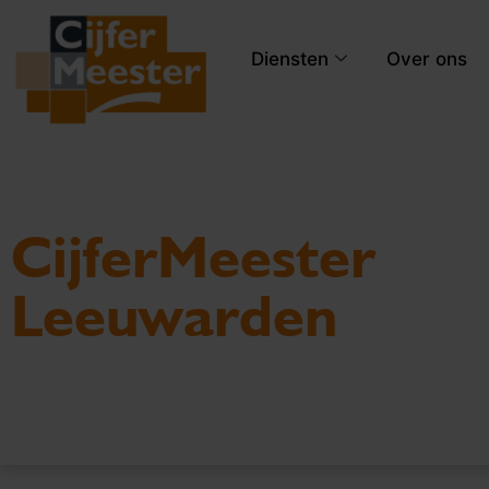
Diensten
Over ons
CijferMeester
Leeuwarden