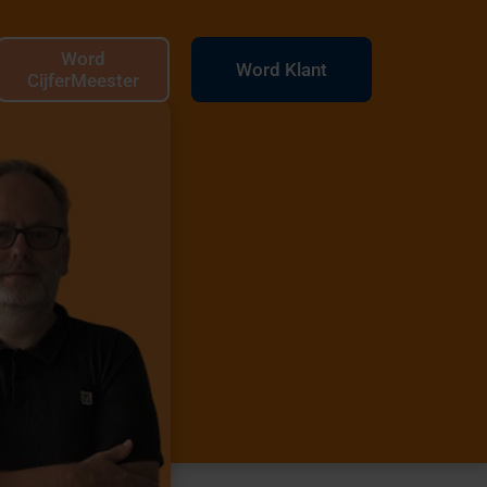
Word
Word Klant
CijferMeester