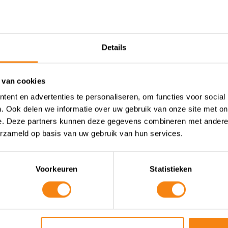
Details
erlening?
 van cookies
ij nemen zo snel mogelijk contact met je op! We staan klaar om 
ent en advertenties te personaliseren, om functies voor social
. Ook delen we informatie over uw gebruik van onze site met on
e. Deze partners kunnen deze gegevens combineren met andere i
erzameld op basis van uw gebruik van hun services.
Neem contact op met deze CijferMeester
Voorkeuren
Statistieken