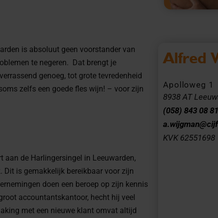
arden is absoluut geen voorstander van
Alfred 
roblemen te negeren. Dat brengt je
 verrassend genoeg, tot grote tevredenheid
Apolloweg 1
oms zelfs een goede fles wijn! – voor zijn
8938 AT Leeuw
(058) 843 08 8
a.wijgman@cijf
KVK 62551698
rt aan de Harlingersingel in Leeuwarden,
 Dit is gemakkelijk bereikbaar voor zijn
ernemingen doen een beroep op zijn kennis
 groot accountantskantoor, hecht hij veel
aking met een nieuwe klant omvat altijd