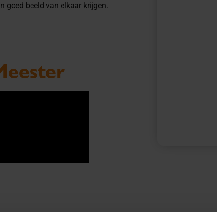
n goed beeld van elkaar krijgen.
rMeester