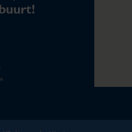
 buurt!
l
In