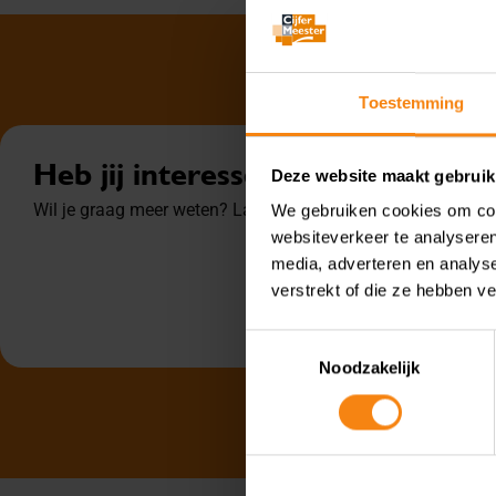
Toestemming
Heb jij interesse in onze dienstv
Deze website maakt gebruik
Wil je graag meer weten? Laat je gegevens hier achter, en w
We gebruiken cookies om cont
websiteverkeer te analyseren
media, adverteren en analys
verstrekt of die ze hebben v
Toestemmingsselectie
Noodzakelijk