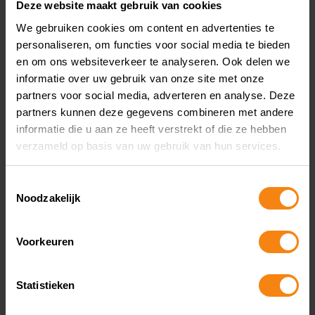
Deze website maakt gebruik van cookies
uitgevaardigd, ben je eigenlijk al te laat. Dan
He
zijn de betrokken partijen doorgaans zo
ge
We gebruiken cookies om content en advertenties te
Wat onze klanten zeggen
geïrriteerd dat ze niet meer ontvankelijk zijn
d
personaliseren, om functies voor social media te bieden
en om ons websiteverkeer te analyseren. Ook delen we
voor welke oplossing dan ook.”
k
informatie over uw gebruik van onze site met onze
v
partners voor social media, adverteren en analyse. Deze
a
partners kunnen deze gegevens combineren met andere
o
informatie die u aan ze heeft verstrekt of die ze hebben
a
verzameld op basis van uw gebruik van hun services.
l
Mark Peeters
m
Toestemmingsselectie
Hyptoheken en verzekeringen
w
Noodzakelijk
b
Tot op heden heb ik nog geen moment spijt
h
gehad om met Luc/Accountantskantoor
Voorkeuren
D
CijferMeester Heythuysen in zee te gaan. Hij
v
heeft mij in de afgelopen jaren altijd
Statistieken
cr
voorzien van het juiste advies, zowel
D