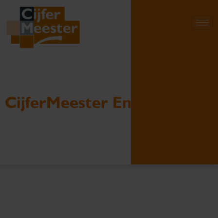
CijferMeester Enschede