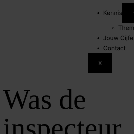
Kennis
Them
Jouw Cijf
Contact
X
Was de
inspecteur