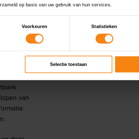
Noord-
erzameld op basis van uw gebruik van hun services.
Voorkeuren
Statistieken
an de
 rechtbank
enzende
Selectie toestaan
1 januari
chikte over
htbank
flopen van
formatie
n.