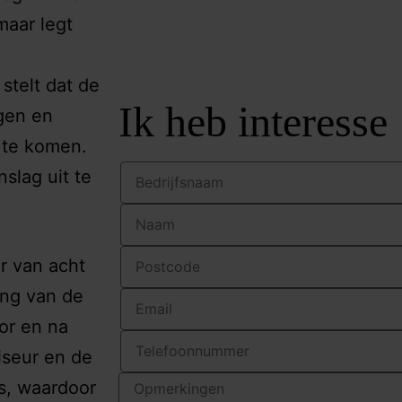
maar legt
stelt dat de
Ik heb interesse
ggen en
 te komen.
slag uit te
r van acht
ing van de
or en na
iseur en de
is, waardoor