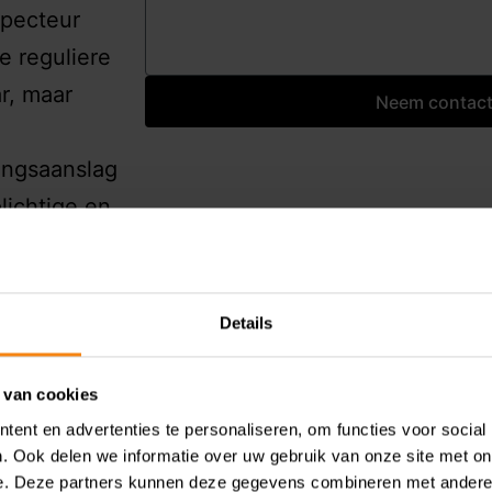
specteur
e reguliere
ar, maar
Neem contact
ringsaanslag
lichtige en
n onwil en
gen van een
ent een
Details
ge en een
, vindt de
 van cookies
t in zoverre
ent en advertenties te personaliseren, om functies voor social
. Ook delen we informatie over uw gebruik van onze site met on
n stand.
e. Deze partners kunnen deze gegevens combineren met andere i