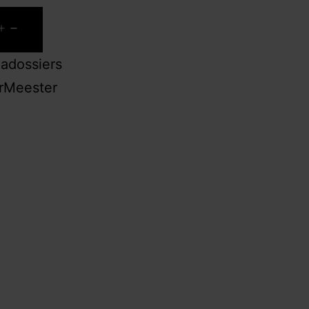
adossiers
erMeester