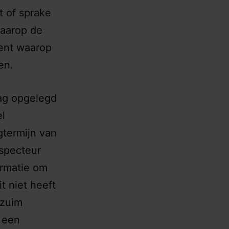
t of sprake
waarop de
ment waarop
en.
lag opgelegd
el
gtermijn van
nspecteur
ormatie om
t niet heeft
rzuim
 een