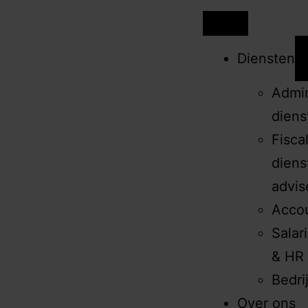
Diensten
Admin
diens
Fisca
diens
advis
Acco
Salar
& HR 
Bedri
Over ons