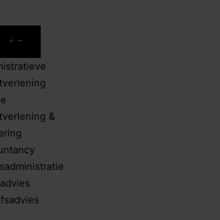
Word CijferMeester
istratieve
tverlening
le
tverlening &
ering
untancy
isadministratie
advies
jfsadvies