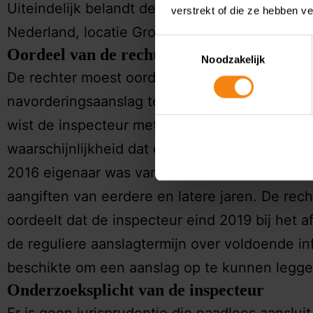
Uiteindelijk belandt de zaak bij de rechtbank 
verstrekt of die ze hebben v
Nederland, locatie Groningen.
Toestemmingsselectie
Oordeel van de rechtbank
Noodzakelijk
De rechter moest oordelen of het opleggen v
navorderingsaanslag terecht was. Volgens de
wist de inspecteur met een aan zekerheid gr
waarschijnlijkheid dat de belastingplichtige op 
2016 eigenaar was van panden, omdat hij bes
aangiften van eerdere en latere jaren. De rec
oordeelt dat de inspecteur eind 2019 bij het a
de reguliere aanslagtermijn over voldoende in
beschikte om een aanslag op te kunnen legge
Onderzoeksplicht van de inspecteur