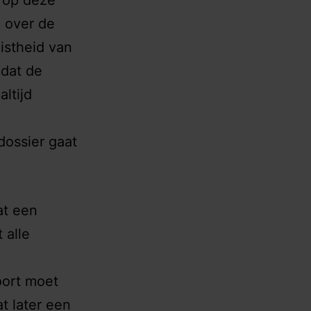
t op deze
d over de
istheid van
 dat de
altijd
dossier gaat
at een
 alle
oort moet
t later een