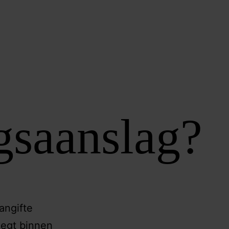
gsaanslag?
angifte
legt binnen