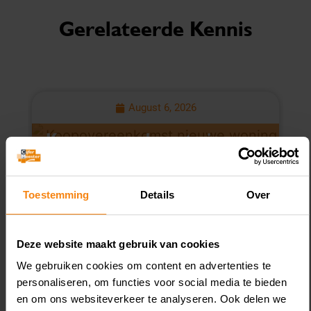
Gerelateerde Kennis
August 6, 2026
Koopovereenkomst nieuwe
L
woning geen box 3-schuld
v
Toestemming
Details
Over
Deze website maakt gebruik van cookies
We gebruiken cookies om content en advertenties te
personaliseren, om functies voor social media te bieden
en om ons websiteverkeer te analyseren. Ook delen we