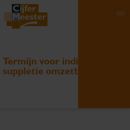
Termijn voor indienen
suppletie omzetbelasting