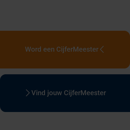
Word een CijferMeester
Vind jouw CijferMeester