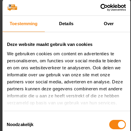
Gerelateerde Kennis
Toestemming
Details
Over
Deze website maakt gebruik van cookies
We gebruiken cookies om content en advertenties te
August 6, 2026
personaliseren, om functies voor social media te bieden
en om ons websiteverkeer te analyseren. Ook delen we
Koopovereenkomst nieuwe
L
informatie over uw gebruik van onze site met onze
woning geen box 3-schuld
v
partners voor social media, adverteren en analyse. Deze
partners kunnen deze gegevens combineren met andere
informatie die u aan ze heeft verstrekt of die ze hebben
verzameld op basis van uw gebruik van hun services.
Toestemmingsselectie
Noodzakelijk