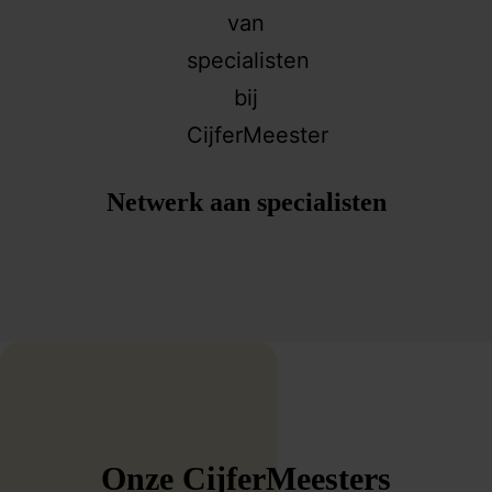
af
Br
EC
Netwerk aan specialisten
Onze CijferMeesters