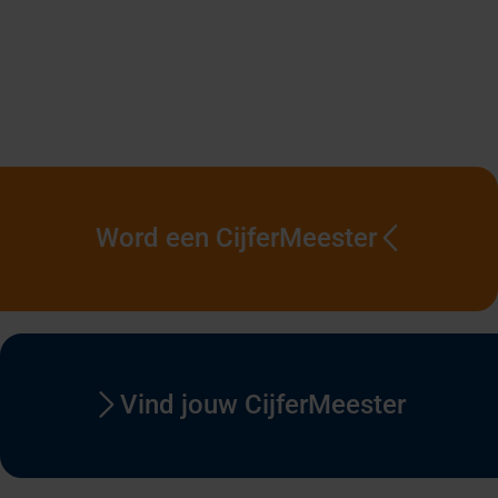
Word een CijferMeester
Vind jouw CijferMeester