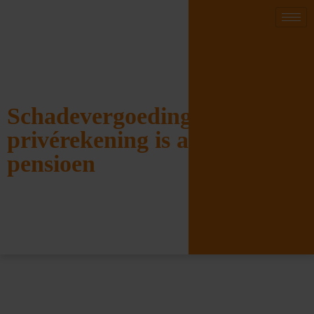
Schadevergoeding van bv op
privérekening is afkoop
pensioen