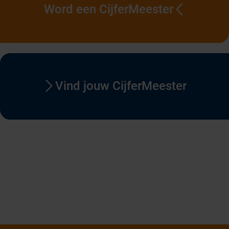
Word een CijferMeester
Vind jouw CijferMeester