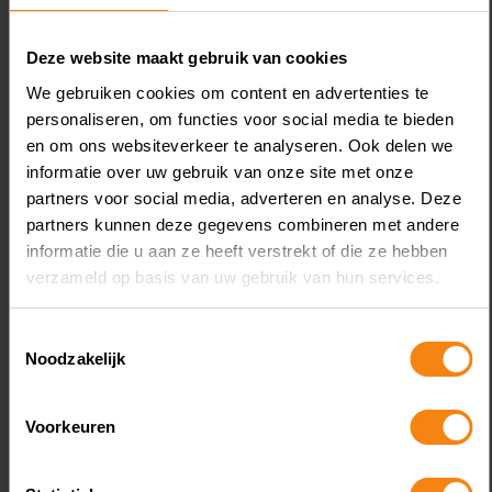
August 6, 2026
Koopovereenkomst nieuwe
L
Deze website maakt gebruik van cookies
woning geen box 3-schuld
v
We gebruiken cookies om content en advertenties te
personaliseren, om functies voor social media te bieden
en om ons websiteverkeer te analyseren. Ook delen we
informatie over uw gebruik van onze site met onze
partners voor social media, adverteren en analyse. Deze
partners kunnen deze gegevens combineren met andere
informatie die u aan ze heeft verstrekt of die ze hebben
verzameld op basis van uw gebruik van hun services.
Een vrouw verkoopt haar woning. In
E
Toestemmingsselectie
hetzelfde jaar sluit zij een voorlopige
k
Noodzakelijk
koopovereenkomst voor een nieuwe woning.
e
Deze wordt het jaar erna, in januari, geleverd.
b
Voorkeuren
De vrouw maakt de koopsom in januari in
di
drie delen over naar de derdengeldrekening
v