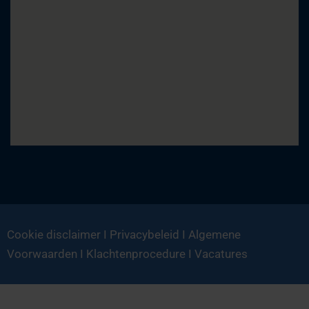
Cookie disclaimer
I
Privacybeleid
I
Algemene
Voorwaarden
I
Klachtenprocedure
I
Vacatures