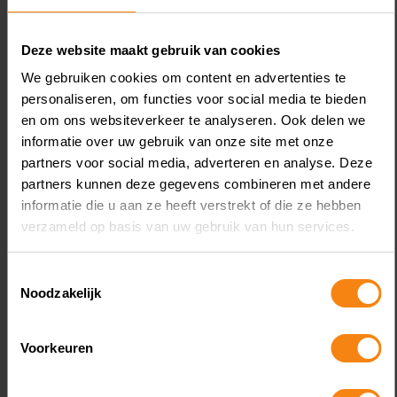
August 6, 2026
Lening omkatten naar
Deze website maakt gebruik van cookies
vergoeding redt aftrek niet
We gebruiken cookies om content en advertenties te
personaliseren, om functies voor social media te bieden
en om ons websiteverkeer te analyseren. Ook delen we
informatie over uw gebruik van onze site met onze
partners voor social media, adverteren en analyse. Deze
partners kunnen deze gegevens combineren met andere
informatie die u aan ze heeft verstrekt of die ze hebben
verzameld op basis van uw gebruik van hun services.
Een bv drijft een uitzendbureau en een
Toestemmingsselectie
Noodzakelijk
klussenbedrijf. De enige aandeelhouder is
een vrouw, die samen met haar partner
bestuurder is. De bv heeft twee vorderingen
Voorkeuren
die zij in 2020 wil afwaarderen. De eerste
vordering van ruim € 74.000 betreft de zoon