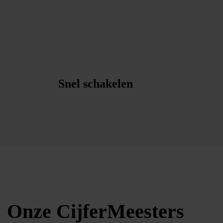
r inkoopfacturen, begeleidingsbrieven en weegbrugstempels, d
n van de vethandel ondersteunen de facturenstroom. De rechtba
rd in de jaarrekeningen en dat de partner die de administratie
rderingsaanslagen zijn terecht opgelegd en niet te hoog.
L:RBZWB:2026:5608 | 21-06-2026
Snel schakelen
Onze CijferMeesters