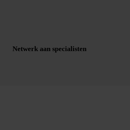
ie met elkaar overeenkomen en de beschreven
nk acht het verder van belang dat de
 voerde dit heeft bevestigd. De stellingen
Netwerk aan specialisten