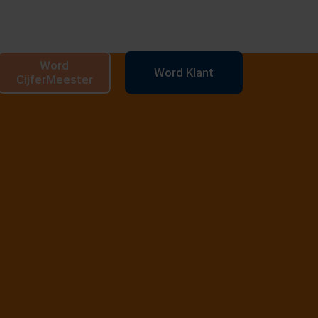
Word
Word Klant
CijferMeester