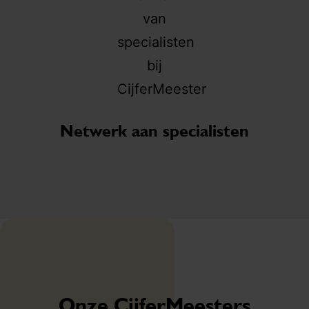
af
Br
EC
Netwerk aan specialisten
Onze CijferMeesters