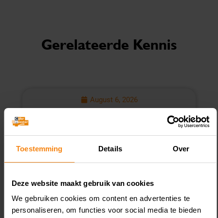
Gerelateerde Kennis
August 6, 2026
Koopovereenkomst nieuwe
L
woning geen box 3-schuld
v
Toestemming
Details
Over
Deze website maakt gebruik van cookies
We gebruiken cookies om content en advertenties te
personaliseren, om functies voor social media te bieden