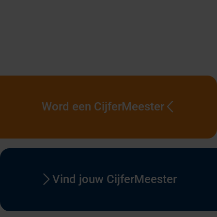
Word een CijferMeester
Vind jouw CijferMeester