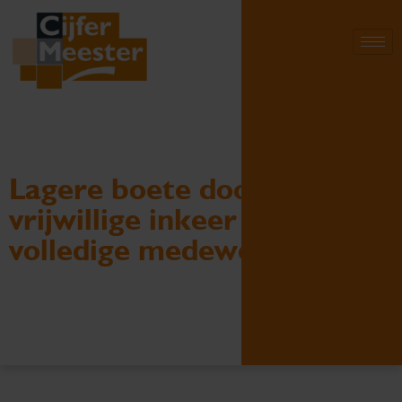
Lagere boete door
vrijwillige inkeer en
volledige medewerking