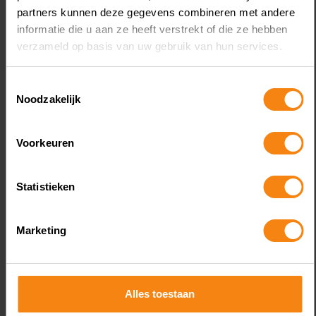
partners kunnen deze gegevens combineren met andere
informatie die u aan ze heeft verstrekt of die ze hebben
verzameld op basis van uw gebruik van hun services.
August 6, 2026
Lening omkatten naar
Toestemmingsselectie
vergoeding redt aftrek niet
Noodzakelijk
Voorkeuren
Statistieken
Marketing
Een bv drijft een uitzendbureau en een
klussenbedrijf. De enige aandeelhouder is
Alles toestaan
een vrouw, die samen met haar partner