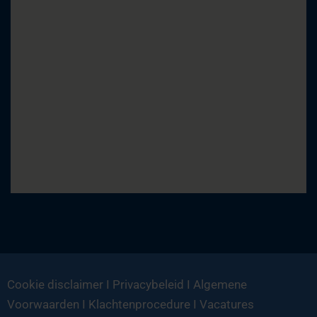
Cookie disclaimer
I
Privacybeleid
I
Algemene
Voorwaarden
I
Klachtenprocedure
I
Vacatures