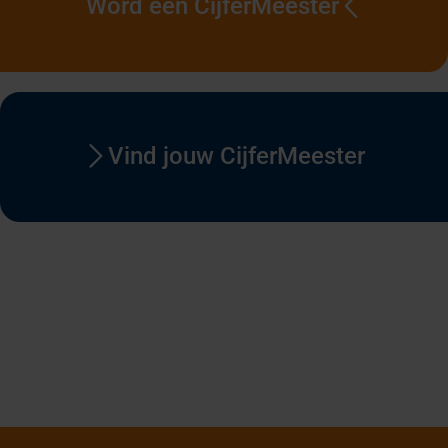
Word een CijferMeester
Vind jouw CijferMeester