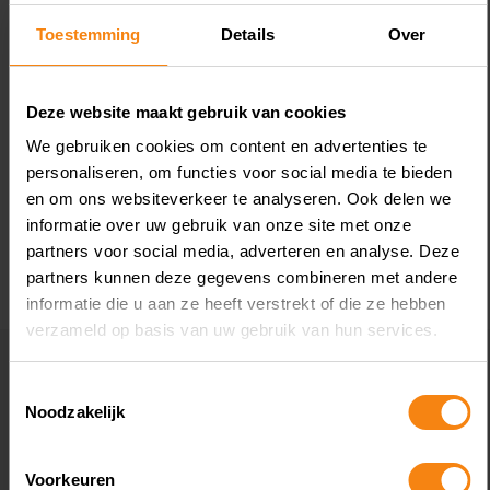
jaar na het ontstaan van de belastingschuld.
te
Toestemming
Details
Over
Bij uitstel voor het doen van aangifte wordt
R
deze termijn verlengd met het verleende
E
uitstel. De inspecteur stelt dat hij een
me
Deze website maakt gebruik van cookies
navorderingsaanslag voor 2011 tijdig heeft
a
We gebruiken cookies om content en advertenties te
opgelegd, vanwege dertien maanden uitstel
g
Lees meer
L
personaliseren, om functies voor social media te bieden
via de Becon-regeling. De inspecteur kan
a
en om ons websiteverkeer te analyseren. Ook delen we
echter geen stukken tonen die dit uitstel
ve
informatie over uw gebruik van onze site met onze
onderbouwen. Een collega bevestigt
h
partners voor social media, adverteren en analyse. Deze
partners kunnen deze gegevens combineren met andere
bovendien dat het systeem geen Becon-
i
informatie die u aan ze heeft verstrekt of die ze hebben
uitstel voor 2011 registreert. De rechtbank
in
verzameld op basis van uw gebruik van hun services.
oordeelt daarom dat de inspecteur niet
b
aannemelijk heeft gemaakt dat kenbaar
T
Toestemmingsselectie
uitstel is verleend. De navorderingsaanslag
e
Noodzakelijk
voor 2011 is daarom buiten de
2
navorderingstermijn van vijf jaar opgelegd
v
Voorkeuren
en wordt vernietigd.
zi