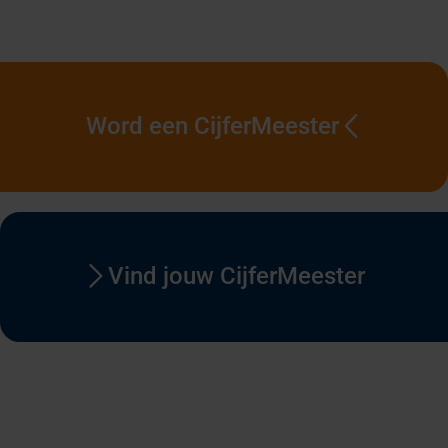
Word een CijferMeester
Vind jouw CijferMeester