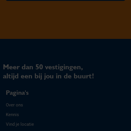
Meer dan 50 vestigingen,
altijd een bij jou in de buurt!
Pagina's
Over ons
Kennis
Vind je locatie