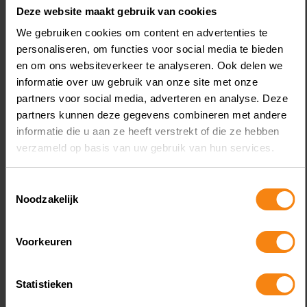
vergoeding redt aftrek niet
Deze website maakt gebruik van cookies
We gebruiken cookies om content en advertenties te
personaliseren, om functies voor social media te bieden
en om ons websiteverkeer te analyseren. Ook delen we
informatie over uw gebruik van onze site met onze
partners voor social media, adverteren en analyse. Deze
partners kunnen deze gegevens combineren met andere
informatie die u aan ze heeft verstrekt of die ze hebben
verzameld op basis van uw gebruik van hun services.
Een bv drijft een uitzendbureau en een
klussenbedrijf. De enige aandeelhouder is
Toestemmingsselectie
een vrouw, die samen met haar partner
Noodzakelijk
bestuurder is. De bv heeft twee vorderingen
die zij in 2020 wil afwaarderen. De eerste
Voorkeuren
vordering van ruim € 74.000 betreft de zoon
van de partner. Hij heeft met geld van de bv
Statistieken
gegokt op internet. De tweede vordering van
Lees meer
€ 97.000 betreft de partner zelf, aan wie de