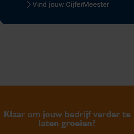
Vind jouw CijferMeester
Klaar om jouw bedrijf verder te
laten groeien?