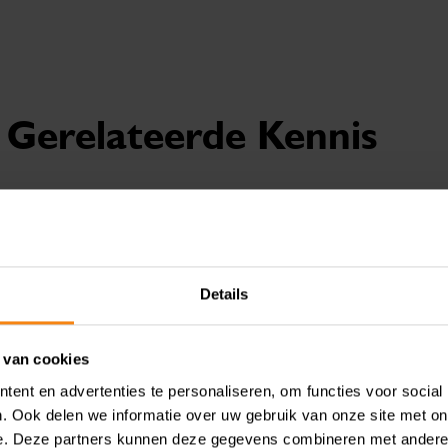
Gerelateerde Kennis
August 6, 2026
Van verplicht naar vrijwillig:
Details
weg aftrek pensioenpremie
 van cookies
ent en advertenties te personaliseren, om functies voor social
. Ook delen we informatie over uw gebruik van onze site met on
e. Deze partners kunnen deze gegevens combineren met andere i