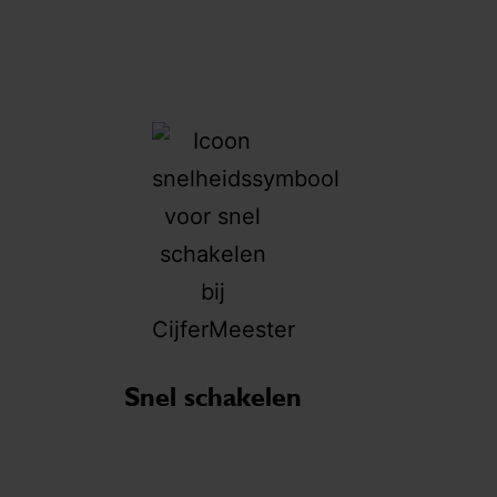
h
jarenlang voor een internationaal concern,
D
waarbij achtereenvolgens een Nederlandse en
b
een Luxemburgse vennootschap als
o
werkgever optreden. Tot 1 september 2017 is
hij verplicht sociaal verzekerd in Luxemburg.
In dat kader bouwt hij pensioen op bij het
Luxemburgse pensioenfonds CNAP. De
E
werkgever betaalt de helft van de premies, de
e
andere helft wordt ingehouden op het loon van
d
de werknemer. Per 1 september 2017
s
verschuift de verzekeringsplicht naar
'
Nederland en eindigt de verplichte deelname
o
aan CNAP.
s
Snel schakelen
Werkgever biedt vergoeding
d
aan
s
v
De werkgever informeert de werknemer dat hij
v