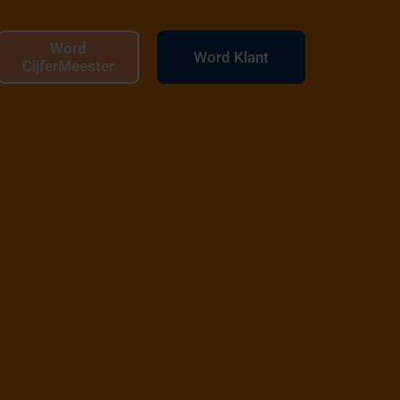
Word
Word Klant
CijferMeester