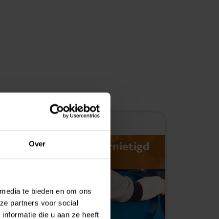
July 30, 2026
Navordering deels vernietigd
Bela
Over
na te late aanslag
were
opv
 media te bieden en om ons
ze partners voor social
nformatie die u aan ze heeft