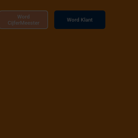
Word
Word Klant
CijferMeester