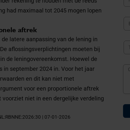
nder rekening te houden met de reeds
ening had maximaal tot 2045 mogen lopen
onele aftrek
t de latere aanpassing van de lening in
De aflossingsverplichtingen moeten bij
 in de leningovereenkomst. Hoewel de
as in september 2024 in. Voor het jaar
orwaarden en dit kan niet met
rgument voor een proportionele aftrek
voorziet niet in een dergelijke verdeling
I:NL:RBNNE:2026:30 | 07-01-2026