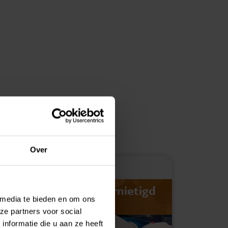
Over
July 30, 2026
Navordering deels vernietigd
Bela
 media te bieden en om ons
na te late aanslag
were
ze partners voor social
opv
nformatie die u aan ze heeft