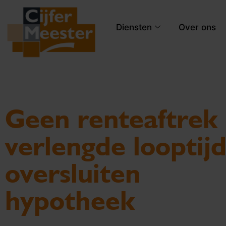
Diensten
Over ons
Geen renteaftrek 
verlengde looptij
oversluiten
hypotheek