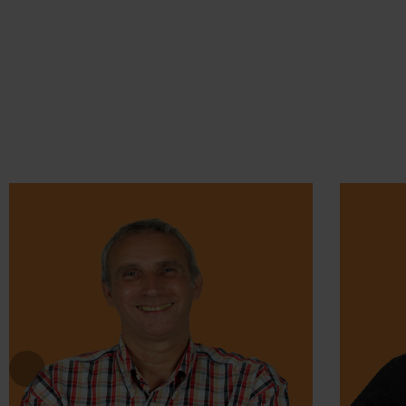
kan de bv niet uitleggen.
Omzetting lening
ongeloofwaardig
Voor de vordering op de partner pakt de
rechtbank zwaarder uit. De bv erkent in haar
beroepschrift dat de lening is omgezet in een
vergoeding voor werkzaamheden, uitsluitend
omdat kwijtschelding fiscaal niet aftrekbaar
zou zijn. De rechtbank acht die handelswijze
ingegeven door de persoonlijke behoeften van
de aandeelhouder en haar relatie met de
partner, niet door zakelijke motieven. De bv
stelt dat de partner cruciale werkzaamheden
verrichtte en het boekenonderzoek begeleidde.
De rechtbank vindt dat volstrekt
ongeloofwaardig. De reguliere beloning van de