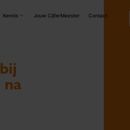
Kennis
Jouw CijferMeester
Contact
bij
d na