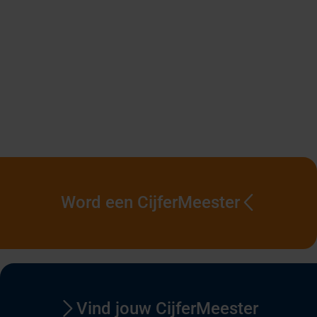
Word een CijferMeester
Vind jouw CijferMeester