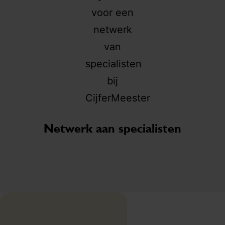
m
j
o
af
Br
EC
Netwerk aan specialisten