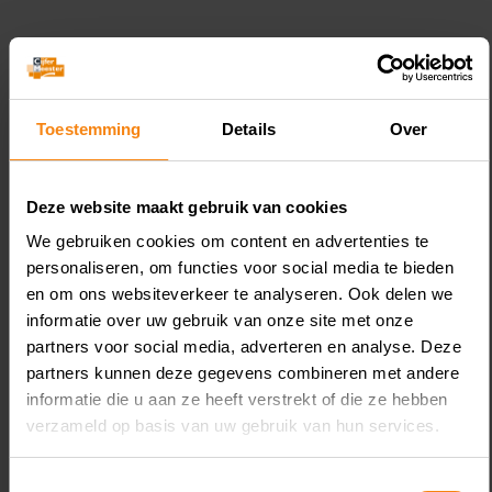
Toestemming
Details
Over
Gerelateerde Kennis
Deze website maakt gebruik van cookies
We gebruiken cookies om content en advertenties te
personaliseren, om functies voor social media te bieden
en om ons websiteverkeer te analyseren. Ook delen we
August 6, 2026
informatie over uw gebruik van onze site met onze
Koopovereenkomst nieuwe
L
partners voor social media, adverteren en analyse. Deze
woning geen box 3-schuld
v
partners kunnen deze gegevens combineren met andere
informatie die u aan ze heeft verstrekt of die ze hebben
verzameld op basis van uw gebruik van hun services.
Toestemmingsselectie