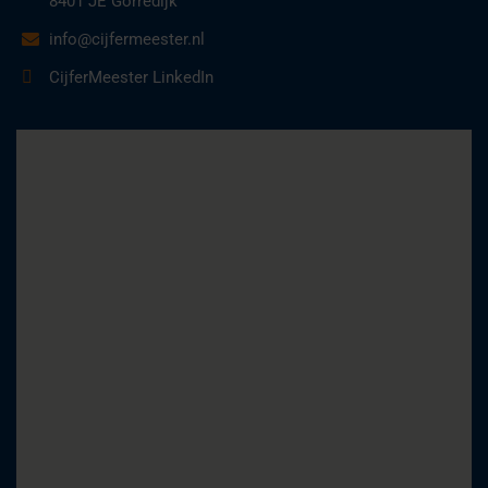
8401 JE Gorredijk
info@cijfermeester.nl
CijferMeester LinkedIn