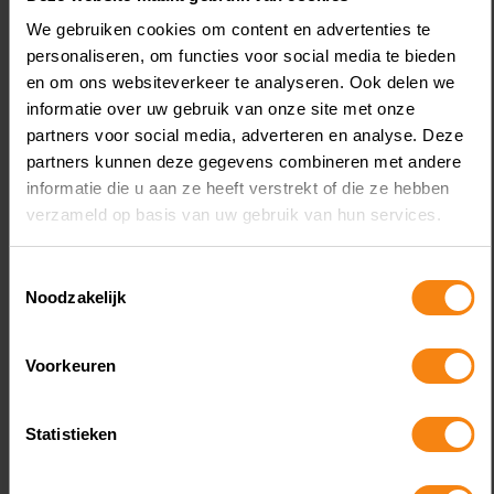
We gebruiken cookies om content en advertenties te
personaliseren, om functies voor social media te bieden
en om ons websiteverkeer te analyseren. Ook delen we
informatie over uw gebruik van onze site met onze
partners voor social media, adverteren en analyse. Deze
partners kunnen deze gegevens combineren met andere
informatie die u aan ze heeft verstrekt of die ze hebben
De bevoegdheid om een
D
verzameld op basis van uw gebruik van hun services.
navorderingsaanslag op te leggen vervalt vijf
re
jaar na het ontstaan van de belastingschuld.
te
Toestemmingsselectie
Bij uitstel voor het doen van aangifte wordt
R
Noodzakelijk
deze termijn verlengd met het verleende
E
uitstel. De inspecteur stelt dat hij een
me
Voorkeuren
navorderingsaanslag voor 2011 tijdig heeft
a
opgelegd, vanwege dertien maanden uitstel
g
Lees meer
L
Statistieken
via de Becon-regeling. De inspecteur kan
a
echter geen stukken tonen die dit uitstel
ve