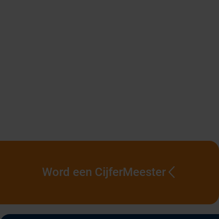
Word een CijferMeester