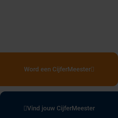
Word een CijferMeester
Vind jouw CijferMeester