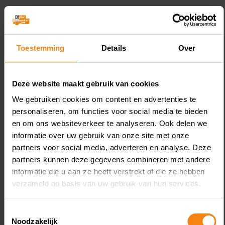
Toestemming
Details
Over
Gerelateerde Kennis
Deze website maakt gebruik van cookies
We gebruiken cookies om content en advertenties te
personaliseren, om functies voor social media te bieden
en om ons websiteverkeer te analyseren. Ook delen we
July 30, 2026
informatie over uw gebruik van onze site met onze
Navordering deels vernietigd
B
partners voor social media, adverteren en analyse. Deze
na te late aanslag
w
partners kunnen deze gegevens combineren met andere
o
informatie die u aan ze heeft verstrekt of die ze hebben
verzameld op basis van uw gebruik van hun services.
Toestemmingsselectie
Noodzakelijk