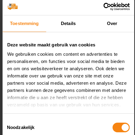
d
box 3 behoort. De rechtbank vindt dat de
l
vrouw het geld op haar bankrekening niet
v
mag verrekenen met een even grote schuld
Toestemming
Details
Over
G
voor de aankoop van de nieuwe woning.
a
Volgens de rechtbank ontstaat door de
Deze website maakt gebruik van cookies
koopovereenkomst niet alleen een
D
We gebruiken cookies om content en advertenties te
betalingsverplichting, maar ook een recht op
a
personaliseren, om functies voor social media te bieden
levering van de woning. Deze twee
o
en om ons websiteverkeer te analyseren. Ook delen we
onderdelen horen onlosmakelijk bij elkaar.
te
informatie over uw gebruik van onze site met onze
De verplichting om de koopsom te betalen
b
partners voor social media, adverteren en analyse. Deze
kan daarom niet afzonderlijk als schuld in
te
partners kunnen deze gegevens combineren met andere
box 3 worden aangemerkt.
a
informatie die u aan ze heeft verstrekt of die ze hebben
Bron:Rechtbank Gelderland | jurisprudentie |
Altijd een aanspreekpunt
2
verzameld op basis van uw gebruik van hun services.
ECLI:NL:RBGEL:2026:5017 | 23-06-2026
af
O
Toestemmingsselectie
Noodzakelijk
o