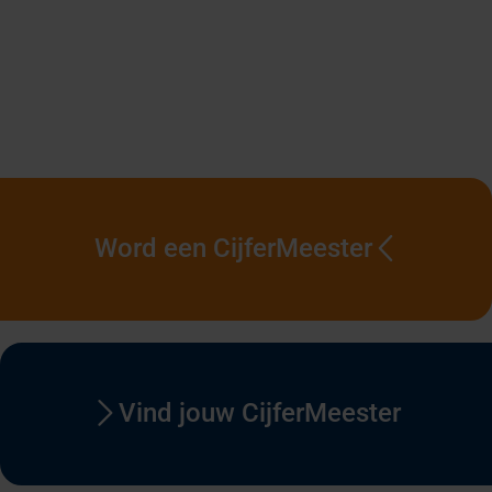
Word een CijferMeester
Vind jouw CijferMeester