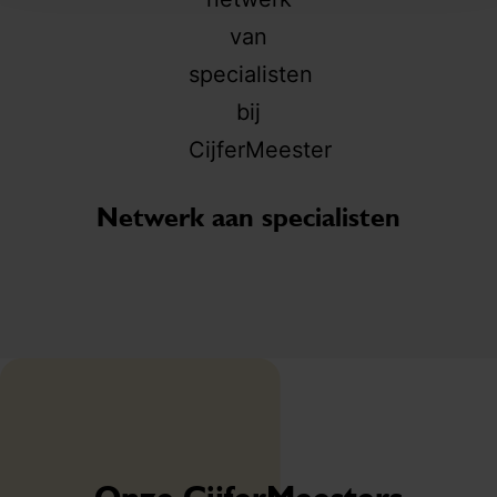
o
af
Br
EC
Netwerk aan specialisten
Onze CijferMeesters