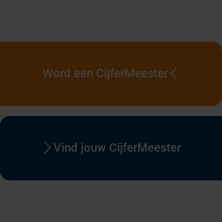
Word een CijferMeester
Vind jouw CijferMeester