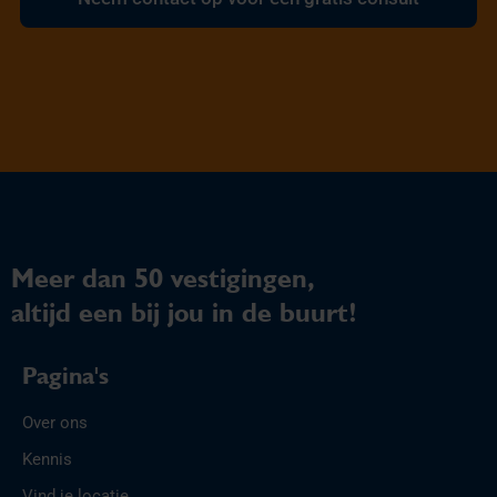
Meer dan 50 vestigingen,
altijd een bij jou in de buurt!
Pagina's
Over ons
Kennis
Vind je locatie