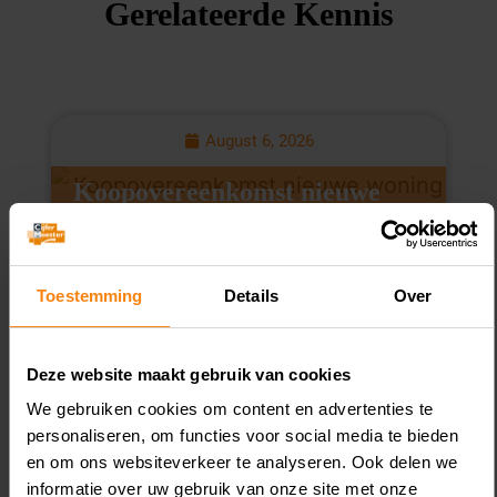
Gerelateerde Kennis
August 6, 2026
Koopovereenkomst nieuwe
L
woning geen box 3-schuld
v
Toestemming
Details
Over
Deze website maakt gebruik van cookies
We gebruiken cookies om content en advertenties te
personaliseren, om functies voor social media te bieden
en om ons websiteverkeer te analyseren. Ook delen we
Een vrouw verkoopt haar woning. In
E
informatie over uw gebruik van onze site met onze