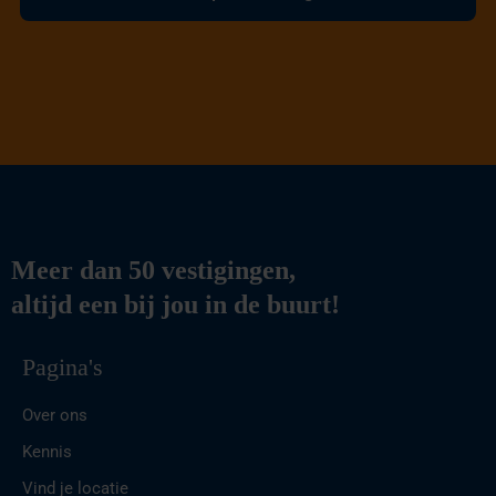
Meer dan 50 vestigingen,
altijd een bij jou in de buurt!
Pagina's
Over ons
Kennis
Vind je locatie