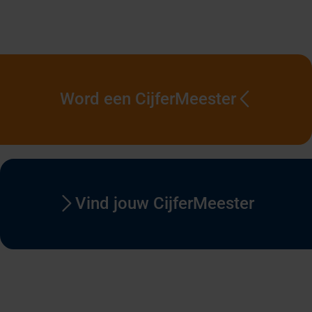
Word een CijferMeester
Vind jouw CijferMeester