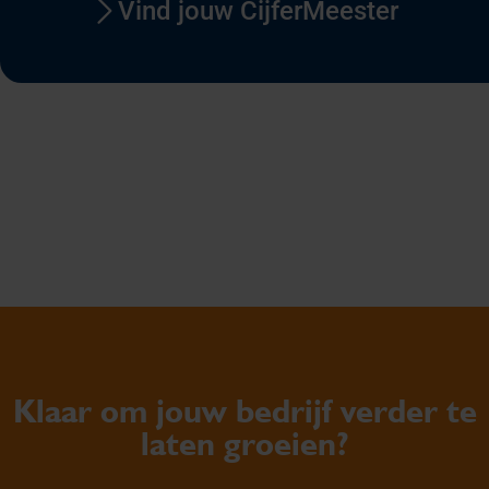
Vind jouw CijferMeester
Klaar om jouw bedrijf verder te
laten groeien?