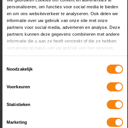
Box 3-schuld?
ve
personaliseren, om functies voor social media te bieden
t
en om ons websiteverkeer te analyseren. Ook delen we
De rechtbank oordeelt dat de opbrengst van
al
informatie over uw gebruik van onze site met onze
de woning tot de rendementsgrondslag in
partners voor social media, adverteren en analyse. Deze
d
box 3 behoort. De rechtbank vindt dat de
partners kunnen deze gegevens combineren met andere
l
vrouw het geld op haar bankrekening niet
informatie die u aan ze heeft verstrekt of die ze hebben
v
mag verrekenen met een even grote schuld
verzameld op basis van uw gebruik van hun services.
G
voor de aankoop van de nieuwe woning.
a
Volgens de rechtbank ontstaat door de
Toestemmingsselectie
koopovereenkomst niet alleen een
D
Noodzakelijk
betalingsverplichting, maar ook een recht op
a
levering van de woning. Deze twee
o
Voorkeuren
onderdelen horen onlosmakelijk bij elkaar.
te
De verplichting om de koopsom te betalen
b
Statistieken
kan daarom niet afzonderlijk als schuld in
te
box 3 worden aangemerkt.
a
Bron:Rechtbank Gelderland | jurisprudentie |
Altijd een aanspreekpunt
Marketing
2
ECLI:NL:RBGEL:2026:5017 | 23-06-2026