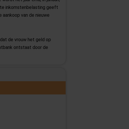
ifte inkomstenbelasting geeft
de aankoop van de nieuwe
 dat de vrouw het geld op
htbank ontstaat door de
len horen onlosmakelijk bij