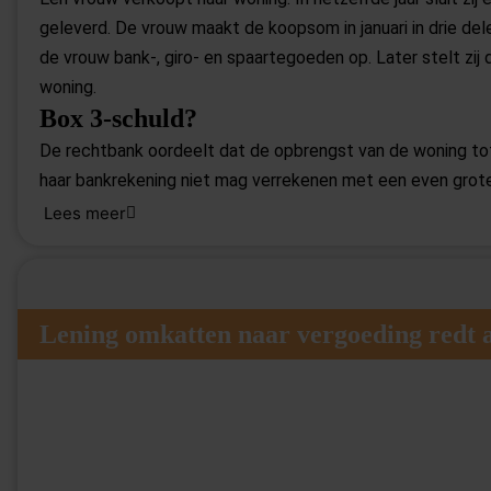
geleverd. De vrouw maakt de koopsom in januari in drie del
de vrouw bank-, giro- en spaartegoeden op. Later stelt zi
woning.
Box 3-schuld?
De rechtbank oordeelt dat de opbrengst van de woning tot
haar bankrekening niet mag verrekenen met een even grot
koopovereenkomst niet alleen een betalingsverplichting, m
Lees meer
elkaar. De verplichting om de koopsom te betalen kan daar
Bron:Rechtbank Gelderland | jurisprudentie | ECLI:NL:RBGEL:2026:5017
Lening omkatten naar vergoeding redt a