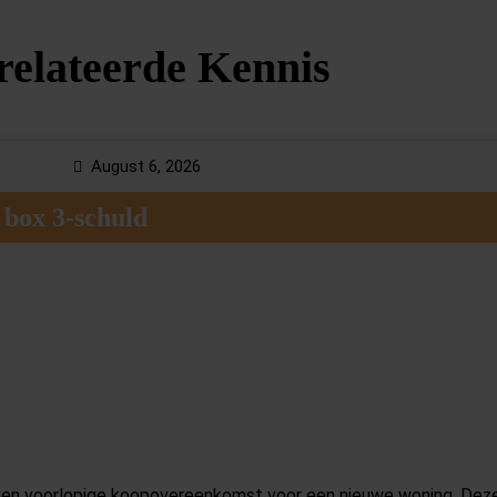
relateerde Kennis
August 6, 2026
box 3-schuld
 een voorlopige koopovereenkomst voor een nieuwe woning. Deze wo