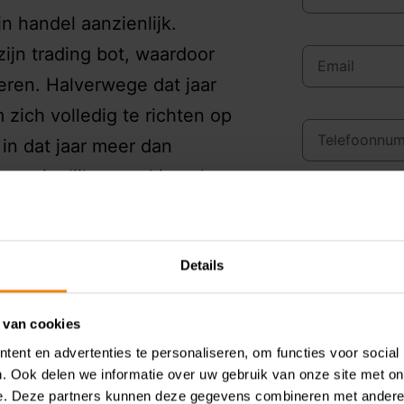
jn handel aanzienlijk.
zijn trading bot, waardoor
oeren. Halverwege dat jaar
 zich volledig te richten op
 in dat jaar meer dan
t aanzienlijk, zowel in volume
f de handel in cryptovaluta
Details
arom geen bron van inkomen
s en laat hem weten dat de
 van cookies
n betrokken. Wat volgt, is
ent en advertenties te personaliseren, om functies voor social
ryptovaluta belastbaar
. Ook delen we informatie over uw gebruik van onze site met on
e. Deze partners kunnen deze gegevens combineren met andere i