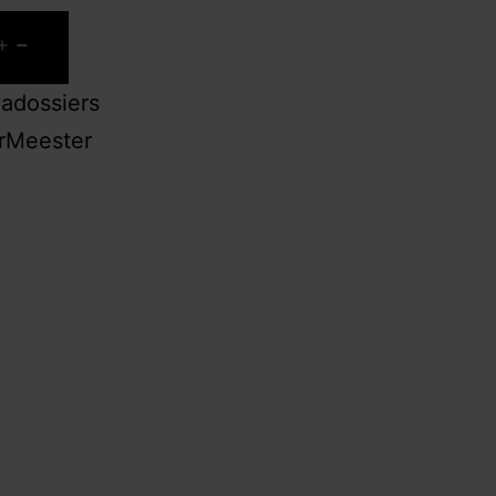
adossiers
erMeester