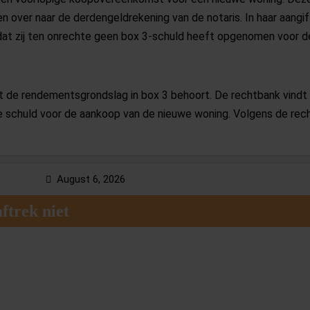
en over naar de derdengeldrekening van de notaris. In haar aang
j dat zij ten onrechte geen box 3-schuld heeft opgenomen voor 
 de rendementsgrondslag in box 3 behoort. De rechtbank vindt
e schuld voor de aankoop van de nieuwe woning. Volgens de rec
aar ook een recht op levering van de woning. Deze twee onderde
om niet afzonderlijk als schuld in box 3 worden aangemerkt.
 | 23-06-2026
August 6, 2026
ftrek niet