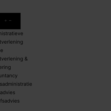
Word CijferMeester
istratieve
tverlening
le
tverlening &
ering
untancy
isadministratie
advies
jfsadvies