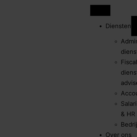
Diensten
Admin
diens
Fisca
diens
advis
Acco
Salar
& HR 
Bedri
Over ons