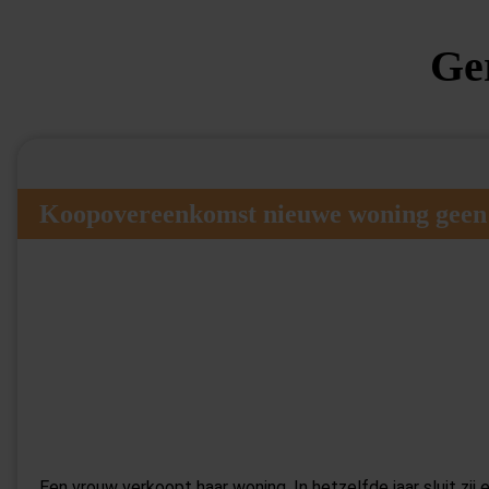
Ge
Koopovereenkomst nieuwe woning geen 
Een vrouw verkoopt haar woning. In hetzelfde jaar sluit zij