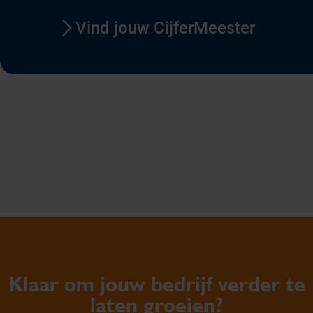
Vind jouw CijferMeester
Klaar om jouw bedrijf verder te
laten groeien?