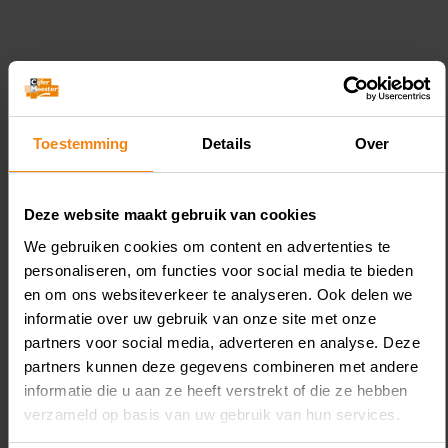
Toestemming
Details
Over
Gerelateerde Kennis
Deze website maakt gebruik van cookies
We gebruiken cookies om content en advertenties te
personaliseren, om functies voor social media te bieden
en om ons websiteverkeer te analyseren. Ook delen we
informatie over uw gebruik van onze site met onze
August 6, 2026
partners voor social media, adverteren en analyse. Deze
Koopovereenkomst nieuwe
L
partners kunnen deze gegevens combineren met andere
woning geen box 3-schuld
v
informatie die u aan ze heeft verstrekt of die ze hebben
verzameld op basis van uw gebruik van hun services.