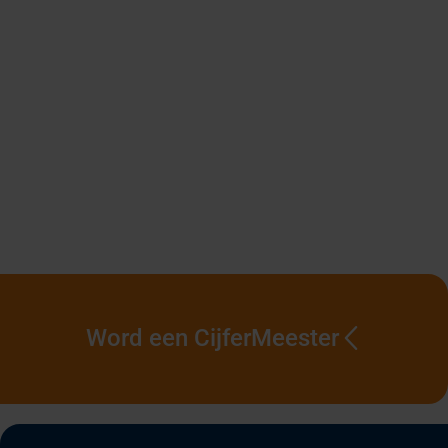
Word een CijferMeester