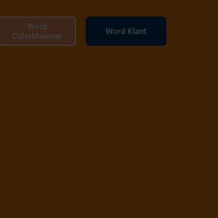
Word
Word Klant
CijferMeester