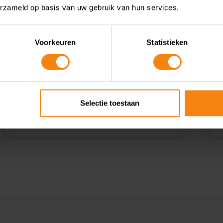
boekhouder
erzameld op basis van uw gebruik van hun services.
Elke dag staan we als CijferMeesters voor een
Voorkeuren
Statistieken
breed scala aan vragen over boekhouding,
belastingen en bedrijfsadvies. Meestal zijn
deze vragen eenvoudig en snel te
beantwoorden, maar soms worden we
geconfronteerd met bijzondere situaties
Lees meer
Selectie toestaan
waarbij we echt onze expertise moeten
inzetten. In de rubriek “CC” (CijferMeester
Cases) delen we graag de uitdagingen waar
onze CijferMeesters mee te maken krijgen.
Deze specifieke case is aangedragen door
Jeroen Schraven, een CijferMeester uit Vianen.
Ik wilde aanvankelijk mijn kennis breed
ontwikkelen en had nooit echt overwogen om
me te specialiseren, zelfs niet na meer dan 20