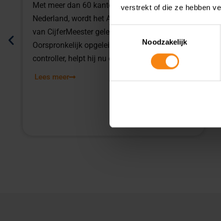
scheelt veel geld!
verstrekt of die ze hebben v
Het starten van je eigen bedrijf; recent
Toestemmingsselectie
Noodzakelijk
economisch nieuws suggereert dat dit hét
moment is om die stap te zetten. Maar waar
moet je als aspirant-ondernemer op letten? En
welke obstakels staan de weg naar
ondernemerschap vaak in de weg?
Lees meer
“Zonder uitzondering is onzekerheid de
voornaamste hindernis voor de meeste
aankomende ondernemers,” zegt accountant
Luc Boonen van het CijferMeester-kantoor in
Heythuysen. Met jarenlange ervaring met
talloze starters merkt hij dat dit telkens weer
een terugkerend onderwerp is. Vooral voor
degenen die vanuit loondienst beginnen en
hun vaste inkomen achter zich moeten laten.