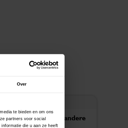
Over
CijferMeester
Cij
 media te bieden en om ons
Financiering
Sta
ze partners voor social
Beg
nformatie die u aan ze heeft