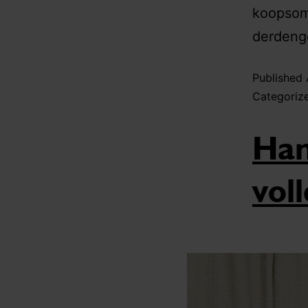
koopsom 
derdeng
Published
Categoriz
Han
vol