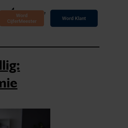
ster
Word
Word Klant
CijferMeester
lig:
mie