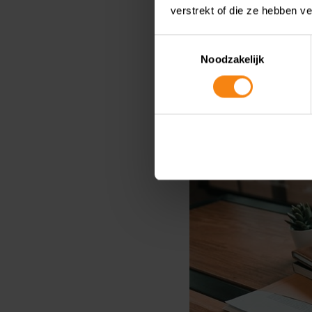
Categoriz
verstrekt of die ze hebben v
Koo
Toestemmingsselectie
Noodzakelijk
won