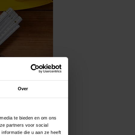
De enige
Over
er
020 wil
reft de
 media te bieden en om ons
ze partners voor social
nformatie die u aan ze heeft