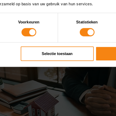
ed as
Kennis
erzameld op basis van uw gebruik van hun services.
povereenkomst nie
Voorkeuren
Statistieken
ing geen box 3-schu
Selectie toestaan