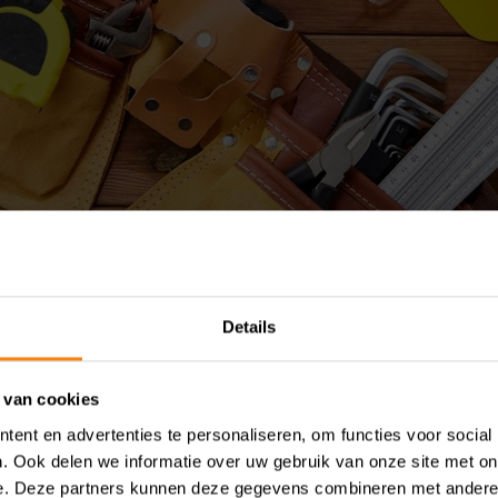
rijft een uitzendbureau en een klussenbedrijf. 
Details
ouder is een vrouw, die samen met haar partn
er is. De bv heeft twee vorderingen die zij in 2
 van cookies
ren. De eerste vordering van ruim € 74.000 bet
ent en advertenties te personaliseren, om functies voor social
. Ook delen we informatie over uw gebruik van onze site met on
August 6, 2026
e. Deze partners kunnen deze gegevens combineren met andere i