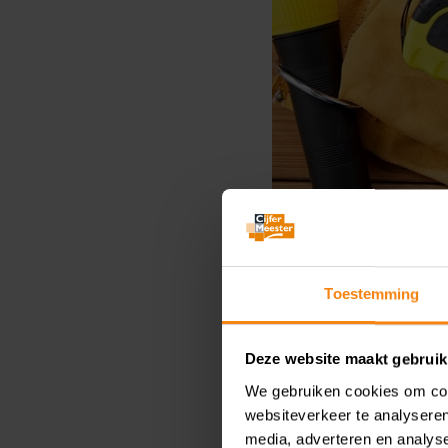
Een bv d
Toestemming
aandeelh
bestuurd
Deze website maakt gebruik
afwaarde
We gebruiken cookies om cont
websiteverkeer te analyseren
Published
media, adverteren en analys