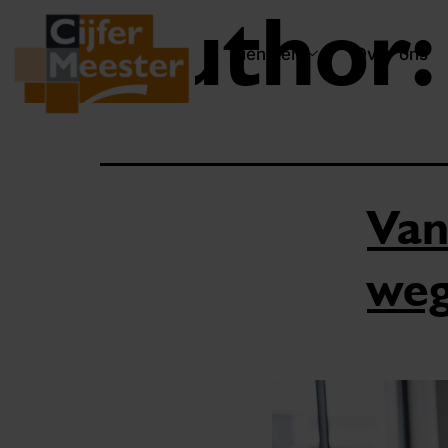
Author
Diensten
Over ons
Van 
weg