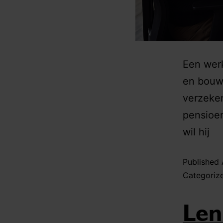
Een wer
en bouwd
verzeker
pensioenr
wil hij
Published
Categoriz
Len