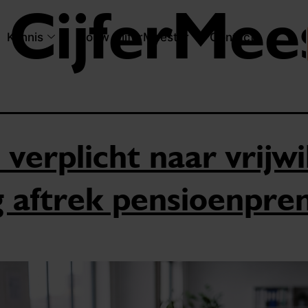
:
CijferMee
Kennis
Jouw CijferMeester
Contact
verplicht naar vrijwil
 aftrek pensioenpre