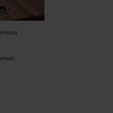
xemburg
t
betaalt,