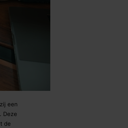
zij een
. Deze
kt de