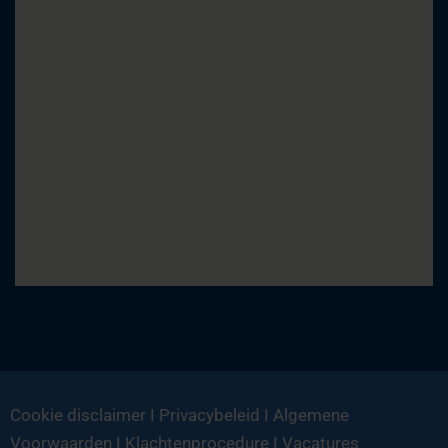
Cookie disclaimer
I
Privacybeleid
I
Algemene
Voorwaarden
I
Klachtenprocedure
I
Vacatures