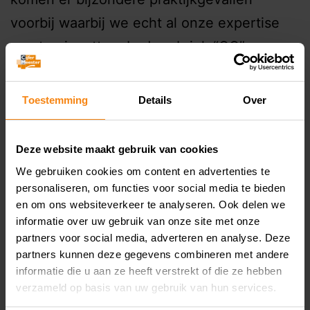
voorbij waarbij we echt al onze expertise
moeten inzetten. In de rubriek “CC”
(CijferMeester Cases) laten we graag zien
wat onze CijferMeesters…
Continue reading
Toestemming
Details
Over
Published
July 5, 2023
Deze website maakt gebruik van cookies
Categorized as
Cases
We gebruiken cookies om content en advertenties te
personaliseren, om functies voor social media te bieden
Starten als ondernemer?
en om ons websiteverkeer te analyseren. Ook delen we
informatie over uw gebruik van onze site met onze
Begin goed voorbereid,
partners voor social media, adverteren en analyse. Deze
partners kunnen deze gegevens combineren met andere
dat scheelt veel geld!
informatie die u aan ze heeft verstrekt of die ze hebben
verzameld op basis van uw gebruik van hun services.