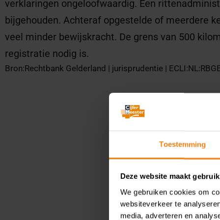
verklaringen ongeloofwaardig. Een rittenadminis
bijgehouden. Achteraf opgestelde of meerdere k
veel minder bewijskracht. De grens van 500 kilom
registratie nodig is.
Bron:Rechtbank Gelderland | jurisprudentie | ECLI:NL:RB
Toestemming
Deze website maakt gebruik
We gebruiken cookies om cont
websiteverkeer te analyseren
media, adverteren en analys