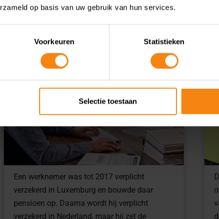
erzameld op basis van uw gebruik van hun services.
August 6, 2026
Voorkeuren
Statistieken
Van verplicht naar vrijwillig:
weg aftrek pensioenpremie
Selectie toestaan
Een werknemer was tot 2017 verplicht
D
verzekerd in Luxemburg en bouwde daar
o
pensioen op. Daarna wordt hij verplicht
v
verzekerd in Nederland, maar hij zet de
d