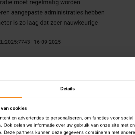
tratie moet regelmatig worden
eren aangepaste administraties hebben
eter is zo laag dat zeer nauwkeurige
GEL:2025:7743 | 16-09-2025
Details
 van cookies
Gerelateerde Kennis
ent en advertenties te personaliseren, om functies voor social
. Ook delen we informatie over uw gebruik van onze site met on
e. Deze partners kunnen deze gegevens combineren met andere i