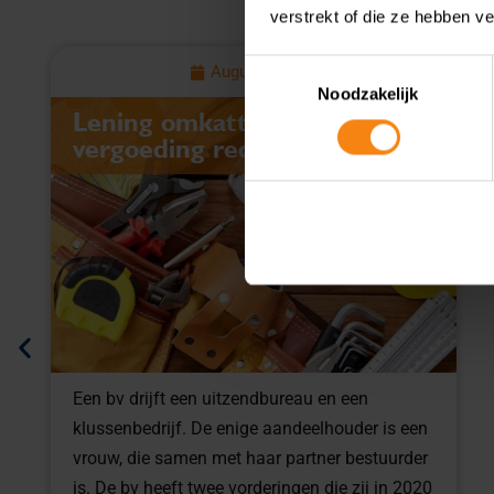
verstrekt of die ze hebben v
Toestemmingsselectie
August 6, 2026
Noodzakelijk
Lening omkatten naar
vergoeding redt aftrek niet
Een bv drijft een uitzendbureau en een
klussenbedrijf. De enige aandeelhouder is een
vrouw, die samen met haar partner bestuurder
is. De bv heeft twee vorderingen die zij in 2020