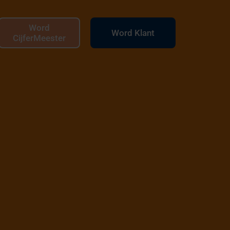
Word
Word Klant
CijferMeester