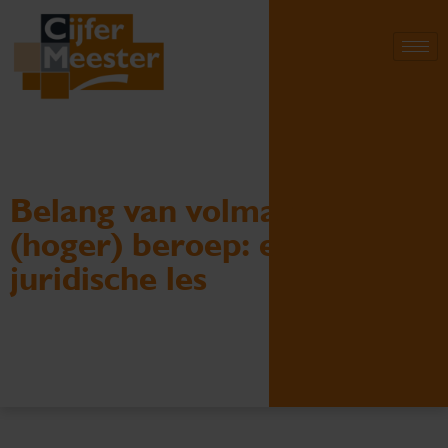
Belang van volmacht in
(hoger) beroep: een
juridische les