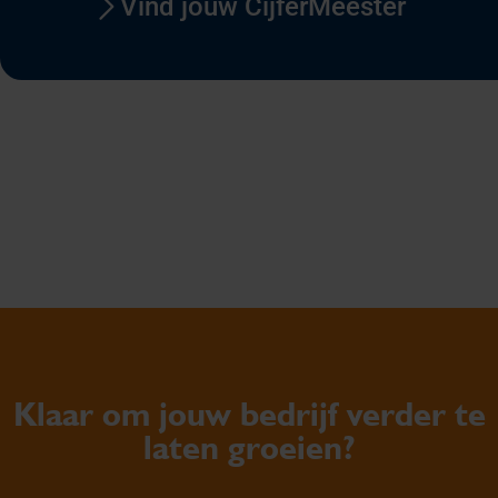
Vind jouw CijferMeester
Klaar om jouw bedrijf verder te
laten groeien?