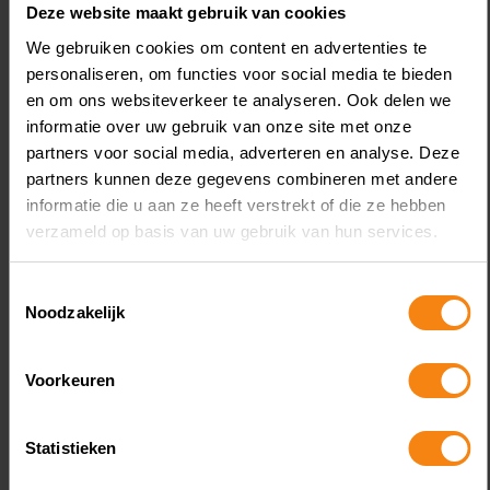
Deze website maakt gebruik van cookies
We gebruiken cookies om content en advertenties te
personaliseren, om functies voor social media te bieden
en om ons websiteverkeer te analyseren. Ook delen we
informatie over uw gebruik van onze site met onze
partners voor social media, adverteren en analyse. Deze
partners kunnen deze gegevens combineren met andere
informatie die u aan ze heeft verstrekt of die ze hebben
verzameld op basis van uw gebruik van hun services.
Een bv drijft een uitzendbureau en een
klussenbedrijf. De enige aandeelhouder is
Toestemmingsselectie
een vrouw, die samen met haar partner
Noodzakelijk
bestuurder is. De bv heeft twee vorderingen
die zij in 2020 wil afwaarderen. De eerste
Voorkeuren
vordering van ruim € 74.000 betreft de zoon
van de partner. Hij heeft met geld van de bv
gegokt op internet. De tweede vordering van
Statistieken
Lees meer
€ 97.000 betreft de partner zelf, aan wie de