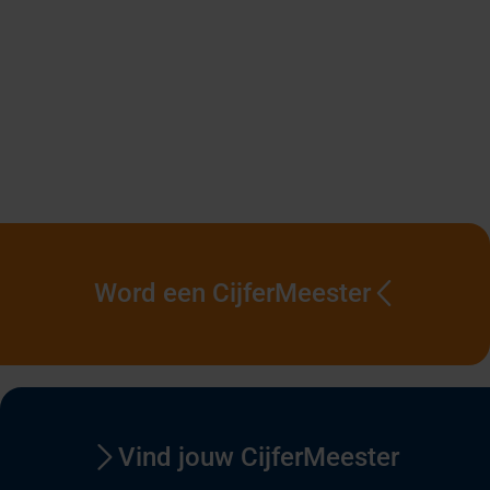
Word een CijferMeester
Vind jouw CijferMeester