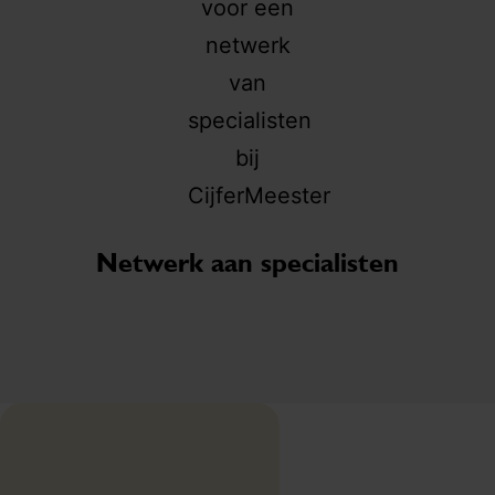
j
o
af
Br
EC
Netwerk aan specialisten