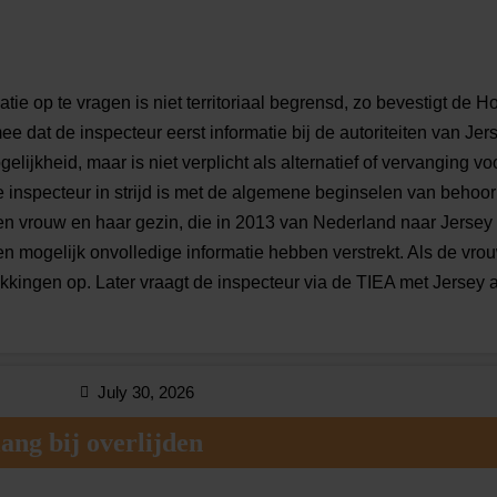
n nooit heeft ontvangen en dat de administratie van de vethand
jk heeft gemaakt dat de man de contante betalingen heeft ontva
gd, waaronder inkoopfacturen, begeleidingsbrieven en weegbrug
ok kalenders en kladkasboeken van de vethandel ondersteunen
ie op te vragen is niet territoriaal begrensd, zo bevestigt de 
en ontvangsten voor slops heeft verantwoord in de jaarrekening
 dat de inspecteur eerst informatie bij de autoriteiten van Je
an de erven zijn niet onderbouwd met bewijs. De navorderingsaan
ijkheid, maar is niet verplicht als alternatief of vervanging v
 inspecteur in strijd is met de algemene beginselen van behoorl
WB:2026:5608 | 21-06-2026
n vrouw en haar gezin, die in 2013 van Nederland naar Jersey 
en mogelijk onvolledige informatie hebben verstrekt. Als de vrou
ikkingen op. Later vraagt de inspecteur via de TIEA met Jersey 
ap. Dit leidt tot navorderingsaanslagen. De vrouw stelt dat de i
atie bij haar heeft opgevraagd. Zowel het gerechtshof als de Ho
 informatiebeschikkingen blijven in stand.
July 30, 2026
ang bij overlijden