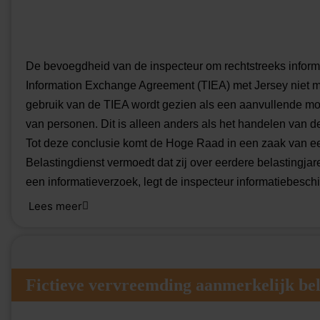
De erven van de man stellen dat hij de contante betalinge
levert. De rechtbank oordeelt dat de inspecteur aannemeli
gegevens uit de administratie van de vethandel overgele
overeenkomen en de beschreven werkwijze bevestigen. O
De bevoegdheid van de inspecteur om rechtstreeks informat
rechtbank acht het verder van belang dat de maatschap ge
Information Exchange Agreement (TIEA) met Jersey niet mee
administratie voerde dit heeft bevestigd. De stellingen v
gebruik van de TIEA wordt gezien als een aanvullende mogel
en niet te hoog.
van personen. Dit is alleen anders als het handelen van de
Bron:Rechtbank Zeeland-West-Brabant | jurisprudentie | ECLI:NL:RBZ
Tot deze conclusie komt de Hoge Raad in een zaak van ee
Belastingdienst vermoedt dat zij over eerdere belastingjar
een informatieverzoek, legt de inspecteur informatiebesch
over de vrouw, haar partner en hun gezamenlijke vennootsch
Lees meer
gehandeld met de TIEA en ten onrechte rechtstreeks inform
het geval is. De inspecteur heeft rechtmatig gehandeld. De
Bron:Hoge Raad | jurisprudentie | ECLI:NL:HR:2026:1016 | 09-07-2026
Fictieve vervreemding aanmerkelijk bel