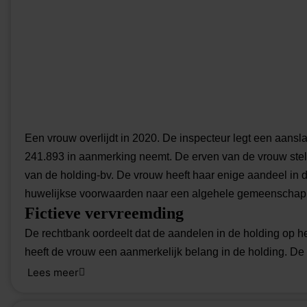
Een vrouw overlijdt in 2020. De inspecteur legt een aansl
241.893 in aanmerking neemt. De erven van de vrouw ste
van de holding-bv. De vrouw heeft haar enige aandeel in 
huwelijkse voorwaarden naar een algehele gemeenschap v
Fictieve vervreemding
De rechtbank oordeelt dat de aandelen in de holding op 
heeft de vrouw een aanmerkelijk belang in de holding. De 
aangemerkt. Het vervreemdingsvoordeel bedraagt € 241.8
Lees meer
Doorschuiffaciliteit