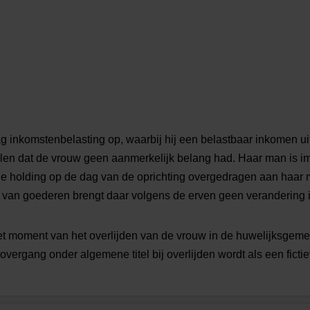
ag inkomstenbelasting op, waarbij hij een belastbaar inkomen u
llen dat de vrouw geen aanmerkelijk belang had. Haar man is 
de holding op de dag van de oprichting overgedragen aan haar 
an goederen brengt daar volgens de erven geen verandering i
het moment van het overlijden van de vrouw in de huwelijksgem
overgang onder algemene titel bij overlijden wordt als een fict
93.