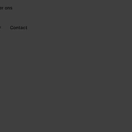
er ons
Word CijferMeester
r
Contact