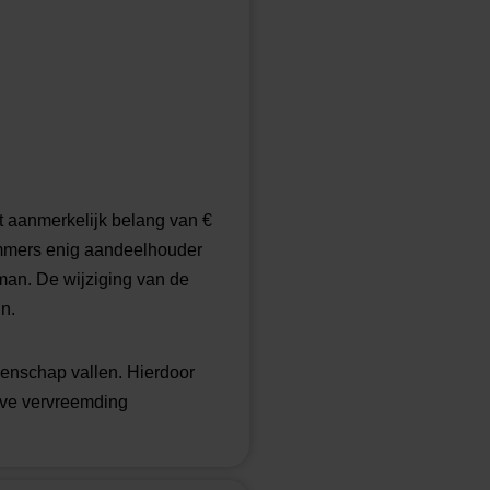
it aanmerkelijk belang van €
immers enig aandeelhouder
man. De wijziging van de
n.
eenschap vallen. Hierdoor
ieve vervreemding