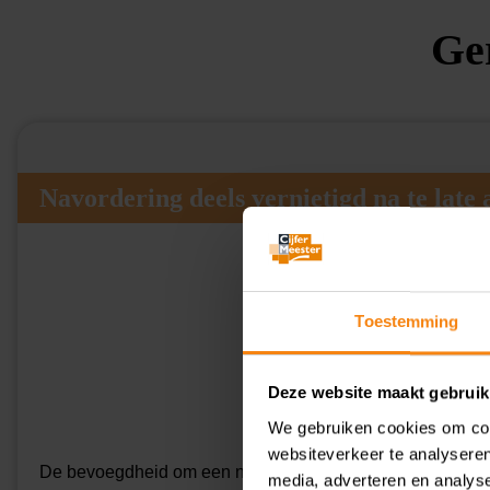
Ge
Navordering deels vernietigd na te late 
Toestemming
Deze website maakt gebruik
We gebruiken cookies om cont
websiteverkeer te analyseren
De bevoegdheid om een navorderingsaanslag op te leggen ve
media, adverteren en analys