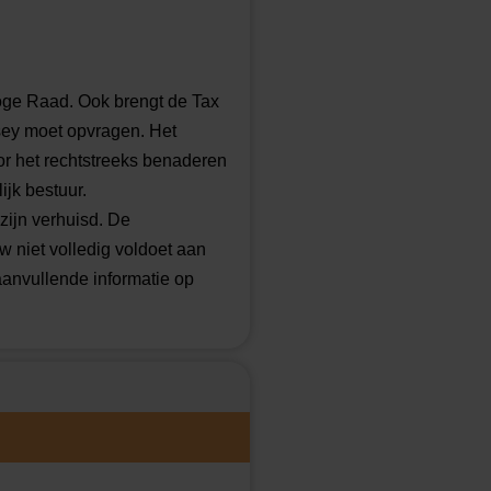
el geen overtuigend bewijs
ngen. De inspecteur heeft
stempels, die met elkaar
 de facturenstroom. De
Hoge Raad. Ook brengt de Tax
en en dat de partner die de
rsey moet opvragen. Het
slagen zijn terecht opgelegd
oor het rechtstreeks benaderen
ijk bestuur.
zijn verhuisd. De
w niet volledig voldoet aan
aanvullende informatie op
nspecteur in strijd heeft
ge Raad oordeelt dat dit niet