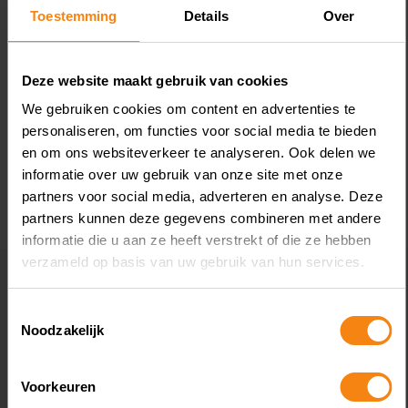
Deze wordt het jaar erna, in januari, geleverd.
b
Toestemming
Details
Over
De vrouw maakt de koopsom in januari in
di
drie delen over naar de derdengeldrekening
v
Deze website maakt gebruik van cookies
van de notaris. In haar aangifte
va
inkomstenbelasting geeft de vrouw bank-,
g
We gebruiken cookies om content en advertenties te
Lees meer
L
personaliseren, om functies voor social media te bieden
giro- en spaartegoeden op. Later stelt zij dat
€ 
en om ons websiteverkeer te analyseren. Ook delen we
zij ten onrechte geen box 3-schuld heeft
bv
informatie over uw gebruik van onze site met onze
opgenomen voor de aankoop van de nieuwe
z
partners voor social media, adverteren en analyse. Deze
woning.
o
partners kunnen deze gegevens combineren met andere
Box 3-schuld?
ve
informatie die u aan ze heeft verstrekt of die ze hebben
t
De rechtbank oordeelt dat de opbrengst van
verzameld op basis van uw gebruik van hun services.
al
de woning tot de rendementsgrondslag in
d
box 3 behoort. De rechtbank vindt dat de
Toestemmingsselectie
Noodzakelijk
l
vrouw het geld op haar bankrekening niet
v
mag verrekenen met een even grote schuld
G
voor de aankoop van de nieuwe woning.
Voorkeuren