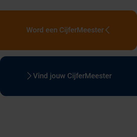
Word een CijferMeester
Vind jouw CijferMeester