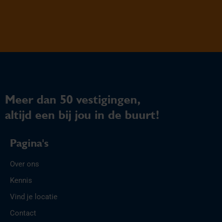
Meer dan 50 vestigingen,
altijd een bij jou in de buurt!
Pagina's
Over ons
Kennis
Vind je locatie
Contact