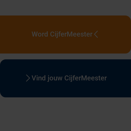
Word CijferMeester
Vind jouw CijferMeester