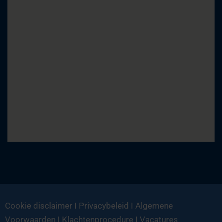
Cookie disclaimer
I
Privacybeleid
I
Algemene
Voorwaarden
I
Klachtenprocedure
I
Vacatures