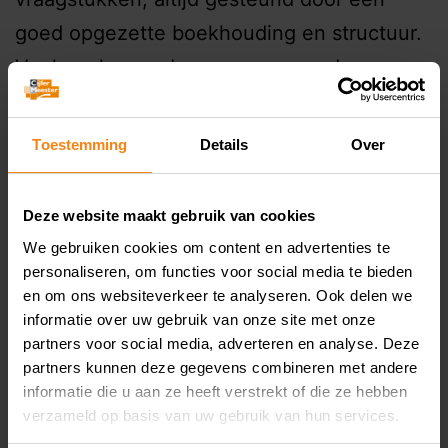
goed opgezette boekhouding en structuur.
Veelvoorkomende vragen van ondernemers
zijn onder andere: In het verleden waren dit
soort vragen niet altijd…
Continue reading
Toestemming
Details
Over
Published
July 5, 2023
Deze website maakt gebruik van cookies
Categorized as
Cases
We gebruiken cookies om content en advertenties te
personaliseren, om functies voor social media te bieden
Starten als ondernemer?
en om ons websiteverkeer te analyseren. Ook delen we
informatie over uw gebruik van onze site met onze
Begin goed voorbereid,
partners voor social media, adverteren en analyse. Deze
partners kunnen deze gegevens combineren met andere
dat scheelt veel geld!
informatie die u aan ze heeft verstrekt of die ze hebben
verzameld op basis van uw gebruik van hun services.