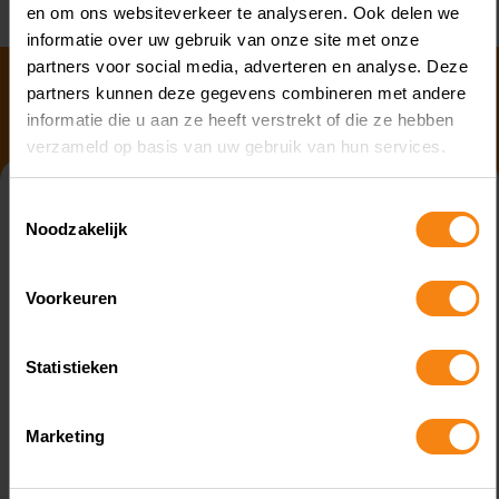
en om ons websiteverkeer te analyseren. Ook delen we
informatie over uw gebruik van onze site met onze
partners voor social media, adverteren en analyse. Deze
partners kunnen deze gegevens combineren met andere
informatie die u aan ze heeft verstrekt of die ze hebben
verzameld op basis van uw gebruik van hun services.
Heb jij interesse in onze
Toestemmingsselectie
dienstverlening?
Noodzakelijk
Wil je graag meer weten? Laat je gegevens hier achter,
en wij nemen zo snel mogelijk contact met je op! We
Voorkeuren
staan klaar om je te helpen en al je vragen te
beantwoorden.
Statistieken
Marketing