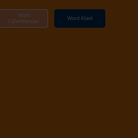
Word
Word Klant
CijferMeester