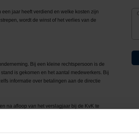
 een jaar heeft verdiend en welke kosten zijn
trepen, wordt de winst of het verlies van de
onderneming. Bij een kleine rechtspersoon is de
t stand is gekomen en het aantal medewerkers. Bij
elfs informatie over betalingen aan de directie
n na afloop van het verslagjaar bij de KvK te
s) kan besluiten deze termijn met 6 maanden te
n niet verplicht om een jaarrekening te maken, maar
n, die vergelijkbaar is met een jaarrekening. Bij