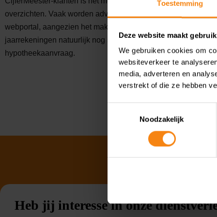
CijferMeester-klanten is het mogelijk om via een webportal in
Toestemming
overzichten. Vaak worden adviesgesprekken gevoerd op basis
webportal, aangezien het maken van een jaarrekening vaak en
Deze website maakt gebruik
jaarrekeningen natuurlijk nog steeds worden geleverd, bijvo
We gebruiken cookies om cont
hypotheekaanvraag.
websiteverkeer te analyseren
media, adverteren en analys
verstrekt of die ze hebben v
Toestemmingsselectie
Noodzakelijk
Heb jij interesse in onze dienstver