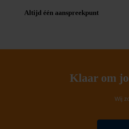
Altijd één aanspreekpunt
Klaar om jo
Wij z