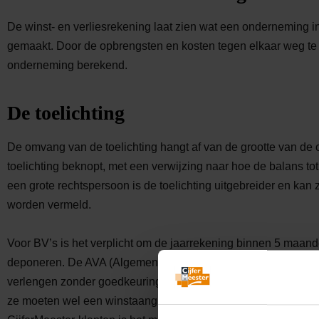
De winst- en verliesrekening laat zien wat een onderneming in
gemaakt. Door de opbrengsten en kosten tegen elkaar weg te s
onderneming berekend.
De toelichting
De omvang van de toelichting hangt af van de grootte van de 
toelichting beknopt, met een verwijzing naar hoe de balans to
een grote rechtspersoon is de toelichting uitgebreider en kan z
worden vermeld.
Voor BV’s is het verplicht om de jaarrekening binnen 5 maande
deponeren. De AVA (Algemene Vergadering van Aandeelhouder
verlengen zonder goedkeuring van de KvK. IB-ondernemers zij
ze moeten wel een winstaangifte bij de belastingdienst indiene