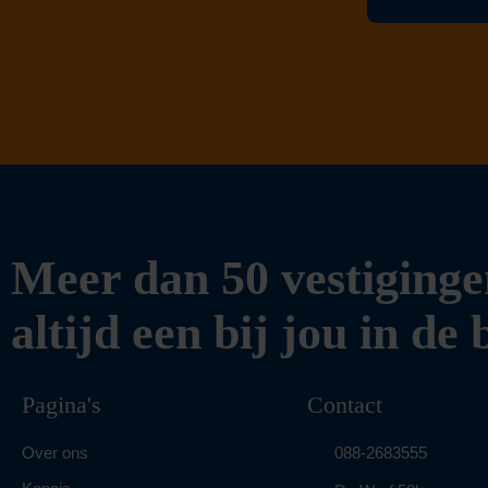
Meer dan 50 vestiginge
altijd een bij jou in de
Pagina's
Contact
Over ons
088-2683555