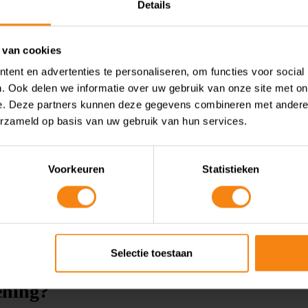
zicht te krijgen in de boekhouding met handige
Details
 van actuelere managementinformatie uit de
ige tijd in beslag neemt. Indien nodig kunnen
 van cookies
orbeeld voor bankzaken zoals een
ent en advertenties te personaliseren, om functies voor social
. Ook delen we informatie over uw gebruik van onze site met on
e. Deze partners kunnen deze gegevens combineren met andere i
erzameld op basis van uw gebruik van hun services.
Voorkeuren
Statistieken
Selectie toestaan
lening?