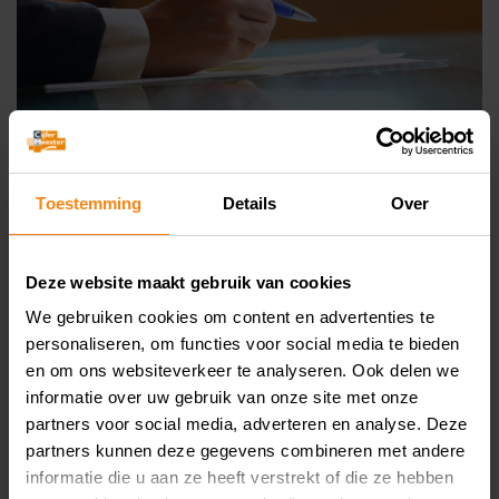
Toestemming
Details
Over
Een stichting ondersteunt de tuchtcolleges
voor de advocatuur. De Nederlandse orde
Deze website maakt gebruik van cookies
van advocaten (NOvA) betaalt hiervoor een
We gebruiken cookies om content en advertenties te
jaarlijkse bijdrage. De stichting meent dat zij
personaliseren, om functies voor social media te bieden
en om ons websiteverkeer te analyseren. Ook delen we
geen btw-ondernemer is, omdat zij niet
informatie over uw gebruik van onze site met onze
zelfstandig opereert en haar diensten
partners voor social media, adverteren en analyse. Deze
partners kunnen deze gegevens combineren met andere
informatie die u aan ze heeft verstrekt of die ze hebben
Published
July 2, 2026