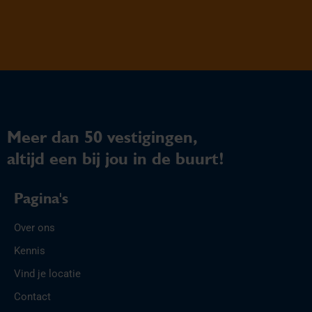
Meer dan 50 vestigingen,
altijd een bij jou in de buurt!
Pagina's
Over ons
Kennis
Vind je locatie
Contact