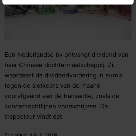
Een Nederlandse bv ontvangt dividend van
haar Chinese dochtermaatschappij. Zij
waardeert de dividendvordering in euro’s
tegen de slotkoers van de maand
voorafgaand aan de transactie, zoals de
concernrichtlijnen voorschrijven. De
inspecteur vindt dat
Published
July 2, 2026