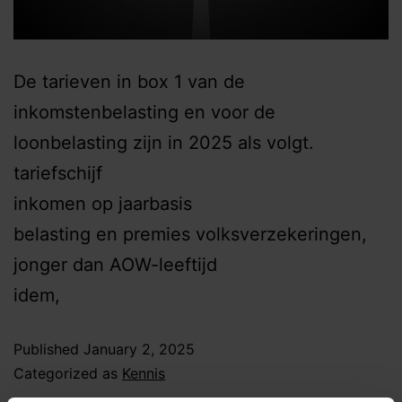
De tarieven in box 1 van de
inkomstenbelasting en voor de
loonbelasting zijn in 2025 als volgt.
tariefschijf
inkomen op jaarbasis
belasting en premies volksverzekeringen,
jonger dan AOW-leeftijd
idem,
Published
January 2, 2025
Categorized as
Kennis