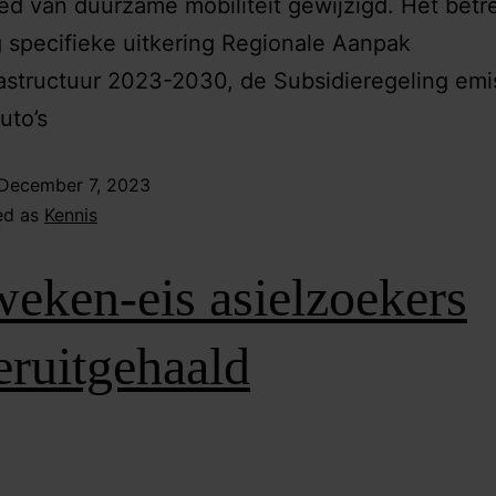
ed van duurzame mobiliteit gewijzigd. Het betre
 specifieke uitkering Regionale Aanpak
astructuur 2023-2030, de Subsidieregeling emi
uto’s
December 7, 2023
ed as
Kennis
eken-eis asielzoekers
eruitgehaald