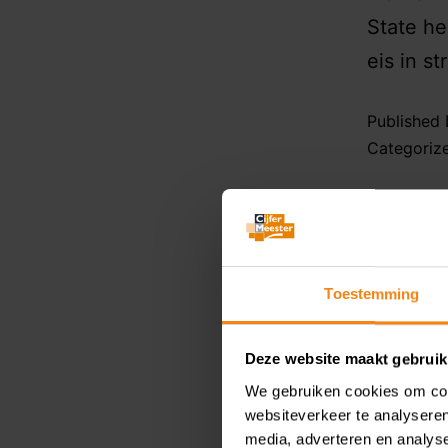
State h
eis in st
Published
Categoriz
Kam
rege
Toestemming
land
Deze website maakt gebruik
We gebruiken cookies om cont
websiteverkeer te analyseren
media, adverteren en analys