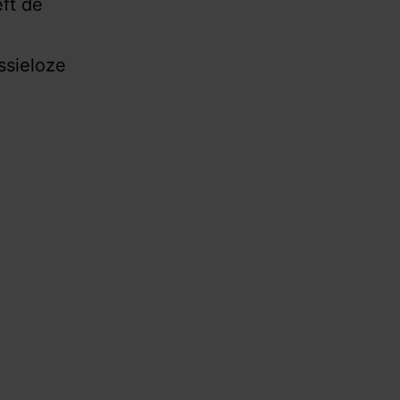
ft de
ssieloze