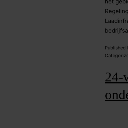
het gebi
Regeling
Laadinfr
bedrijfsa
Published
Categoriz
24-w
ond