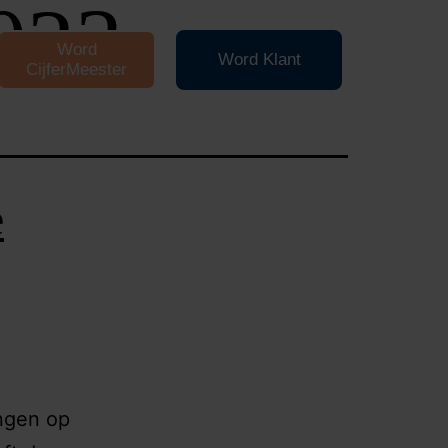
023
Word
Word Klant
CijferMeester
e
ingen op