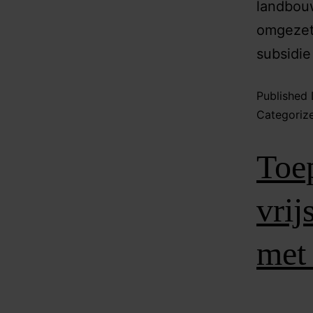
landbouw
omgezet 
subsidie
Published
Categoriz
Toep
vrij
met