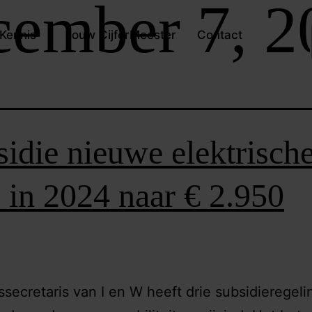
ember 7, 2
Kennis
Jouw CijferMeester
Contact
idie nieuwe elektrisch
 in 2024 naar € 2.950
ssecretaris van I en W heeft drie subsidieregel