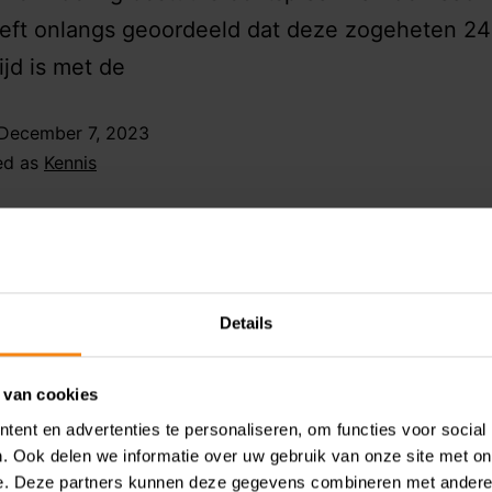
eeft onlangs geoordeeld dat deze zogeheten 2
rijd is met de
December 7, 2023
ed as
Kennis
ervragen set-aside-
ling en
Details
bouwvrijstelling
 van cookies
ent en advertenties te personaliseren, om functies voor social
. Ook delen we informatie over uw gebruik van onze site met on
e. Deze partners kunnen deze gegevens combineren met andere i