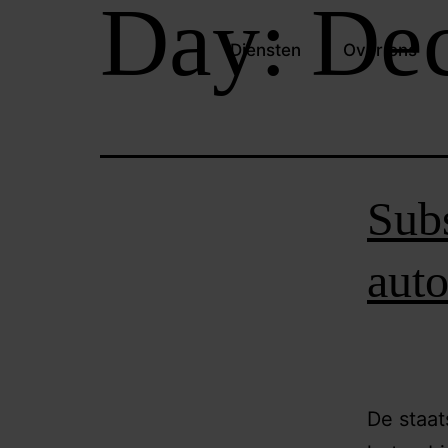
Day:
Dec
Diensten
Over ons
Subs
auto
De staat