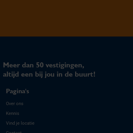
Meer dan 50 vestigingen,
altijd een bij jou in de buurt!
Pagina's
Over ons
Kennis
Vind je locatie