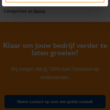
Published
October 19, 2023
Categorized as
Kennis
Klaar om jouw bedrijf verder te
laten groeien?
Wij zorgen dat jij 100% kunt focussen op
ondernemen.
Neem contact op voor een gratis consult